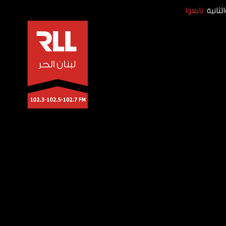
لثانية
تابعوا