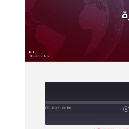
ة
RLL 1
18-07-2026
00:10:32
/
00:00
Fast
Forward
30
seconds