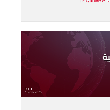
|
Play in new win
ية
RLL 1
18-07-2026