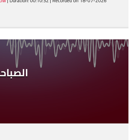
dow
|
Duration: 00:10:32
|
Recorded on 18-07-2026
SHARE
RSS FEED
LINK
EMBED
الصباح