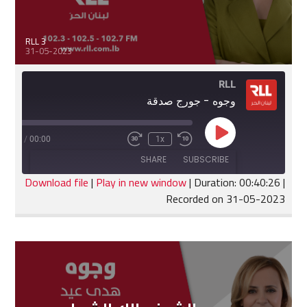
RLL 3
31-05-2023
RLL
وجوه - جورج صدقة
Play
:40:26
/
00:00
1x
Fast
Rewind
Episode
Forward
10
SHARE
SUBSCRIBE
30
Seconds
seconds
Download file
|
Play in new window
|
Duration: 00:40:26
|
Recorded on 31-05-2023
SHARE
RSS FEED
LINK
EMBED