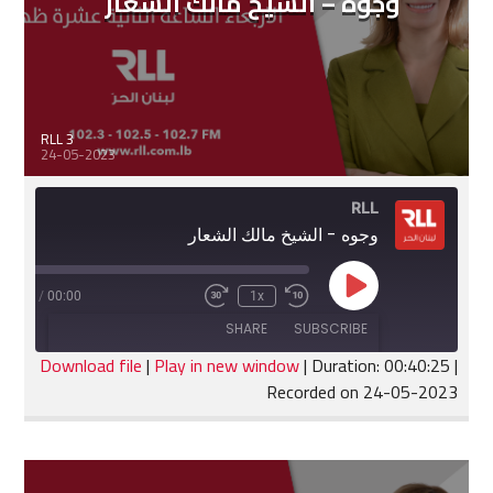
وجوه – الشيخ مالك الشعار
RLL 3
24-05-2023
RLL
وجوه - الشيخ مالك الشعار
Play
:40:25
/
00:00
1x
Fast
Rewind
Episode
Forward
10
SHARE
SUBSCRIBE
30
Seconds
seconds
Download file
|
Play in new window
|
Duration: 00:40:25
|
Recorded on 24-05-2023
SHARE
RSS FEED
LINK