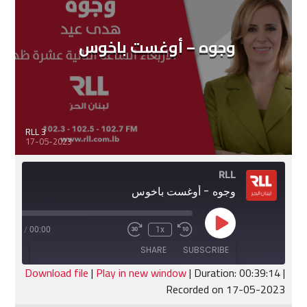
EMBED
وجوه – أوغست باخوس
RLL 3
17-05-2023
RLL
وجوه - أوغست باخوس
Play
:39:14
/
00:00
1x
Fast
Rewind
Episode
Forward
10
SHARE
SUBSCRIBE
30
Seconds
seconds
Download file
|
Play in new window
|
Duration: 00:39:14
|
Recorded on 17-05-2023
SHARE