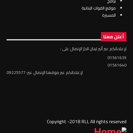
برامج
موقع القوات البنانية
المسيرة
أعلن معنا
لإعلاناتكم عبر أثير لبنان الحرّ الإتصال على :
01561639
01561640
لإعلاناتكم عبر موقعنا الإتصال عبر: 09225577
Copyright -2018 RLL All rights reserved