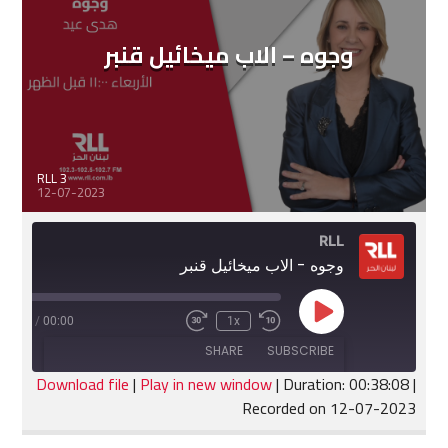
وجوه – الاب ميخائيل قنبر
RLL 3
12-07-2023
RLL
وجوه - الاب ميخائيل قنبر
Play
:38:08
/
00:00
1x
Fast
Rewind
Episode
Forward
10
SHARE
SUBSCRIBE
30
Seconds
seconds
Download file
|
Play in new window
|
Duration: 00:38:08
|
Recorded on 12-07-2023
SHARE
RSS FEED