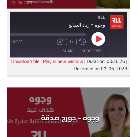
07-06-2023
RLL
وجوه - زياد الصايغ
Play
:40:26
/
00:00
1x
Fast
Rewind
Episode
Forward
10
SHARE
SUBSCRIBE
30
Seconds
seconds
Download file
|
Play in new window
|
Duration: 00:40:26
|
Recorded on 07-06-2023
SHARE
RSS FEED
LINK
EMBED
وجوه – جورج صدقة