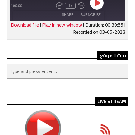
Play
:39:55
/
00:00
1x
Fast
Rewind
Episode
Forward
10
SHARE
SUBSCRIBE
30
Seconds
seconds
Download file
|
Play in new window
|
Duration: 00:39:55
|
Recorded on 03-05-2023
SHARE
RSS FEED
LINK
بحث الموقع
EMBED
LIVE STREAM