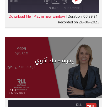
Play
:39:21
/
00:00
1x
Fast
Rewind
Episode
Forward
10
SHARE
SUBSCRIBE
30
Seconds
seconds
Download file
|
Play in new window
|
Duration: 00:39:21
|
Recorded on 28-06-2023
SHARE
RSS FEED
LINK
EMBED
وجوه – جاد أخوي
RLL 3
21-06-2023
RLL