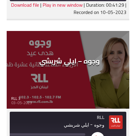
seconds
Download file
|
Play in new window
|
Duration: 00:41:29
|
Recorded on 10-05-2023
SHARE
RSS FEED
LINK
EMBED
وجوه – ايلي شربشي
RLL 3
03-05-2023
RLL
وجوه - ايلي شربشي