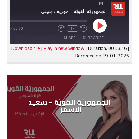
RLL
الجمهوريّة القويّة - جوزيف جبيلي
Play
:53:16
/
00:00
1x
Fast
Rewind
Episode
Forward
10
SHARE
SUBSCRIBE
30
Seconds
seconds
Download file
|
Play in new window
|
Duration: 00:53:16
|
Recorded on 19-01-2026
SHARE
RSS FEED
LINK
EMBED
الجمهوريّة القويّة – سعيد
الأسمر