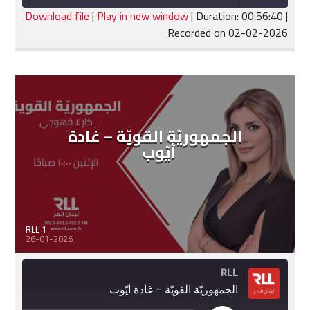
seconds
Download file
|
Play in new window
|
Duration: 00:56:40
|
Recorded on 02-02-2026
SHARE
RSS FEED
LINK
EMBED
الجمهوريّة القويّة – غادة
أيّوب
RLL 1
26-01-2026
RLL
الجمهوريّة القويّة - غادة أيّوب