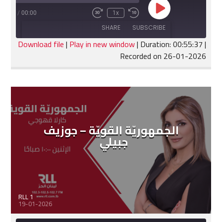
Play
:55:37
/
00:00
1x
Fast
Rewind
Episode
Forward
10
SHARE
SUBSCRIBE
30
Seconds
seconds
Download file
|
Play in new window
|
Duration: 00:55:37
|
Recorded on 26-01-2026
SHARE
RSS FEED
LINK
EMBED
الجمهوريّة القويّة – جوزيف
جبيلي
RLL 1
19-01-2026