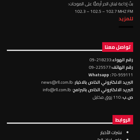
بثّ إذاعة لبنان الحر أرضيًّا على الموجات:
102.3 – 102.5 – 102.7 MHZ FM
للمزيد
تواصل معنا
رقم الهواء
:218233-09
رقم الهاتف
:225577-09
: Whatsapp
70-959111
البريد الالكتروني الخاص بالاخبار
: news@rll.com.lb
البريد الالكتروني الخاص بالبرامج
: info@rll.com.lb
ص.ب
: 110 زوق مكايل
الروابط
نشرات الأخبار
خاص لبنان الحرّ