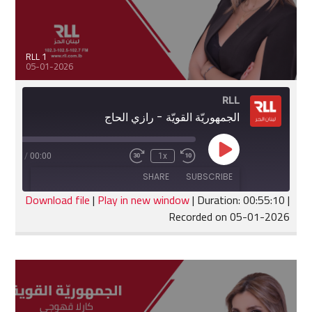
RLL 1
05-01-2026
RLL
الجمهوريّة القويّة - رازي الحاج
Play
:55:10
/
00:00
1x
Fast
Rewind
Episode
Forward
10
SHARE
SUBSCRIBE
30
Seconds
seconds
Download file
|
Play in new window
|
Duration: 00:55:10
|
Recorded on 05-01-2026
SHARE
RSS FEED
LINK
EMBED