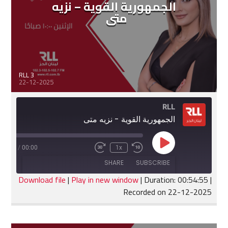
الجمهورية القوية – نزيه
متى
RLL 3
22-12-2025
RLL
الجمهورية القوية - نزيه متى
Play
:54:55
/
00:00
1x
Fast
Rewind
Episode
Forward
10
SHARE
SUBSCRIBE
30
Seconds
seconds
Download file
|
Play in new window
|
Duration: 00:54:55
|
Recorded on 22-12-2025
SHARE
RSS FEED
LINK