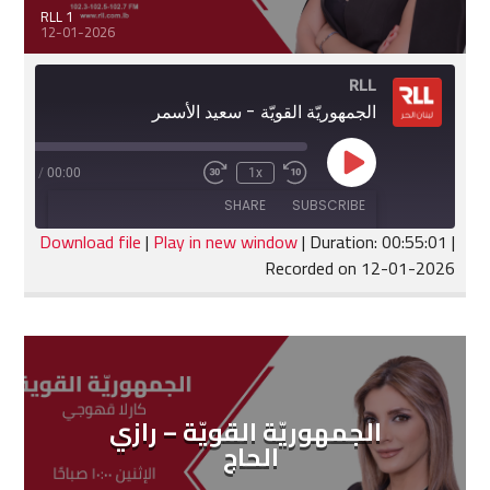
RLL 1
12-01-2026
RLL
الجمهوريّة القويّة - سعيد الأسمر
Play
:55:01
/
00:00
1x
Fast
Rewind
Episode
Forward
10
SHARE
SUBSCRIBE
30
Seconds
seconds
Download file
|
Play in new window
|
Duration: 00:55:01
|
Recorded on 12-01-2026
SHARE
RSS FEED
LINK
EMBED
الجمهوريّة القويّة – رازي
الحاج