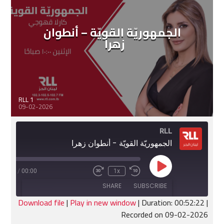
الجمهوريّة القويّة – أنطوان
زهرا
RLL 1
09-02-2026
RLL
الجمهوريّة القويّة - أنطوان زهرا
Play
:52:22
/
00:00
1x
Fast
Rewind
Episode
Forward
10
SHARE
SUBSCRIBE
30
Seconds
seconds
Download file
|
Play in new window
|
Duration: 00:52:22
|
Recorded on 09-02-2026
SHARE