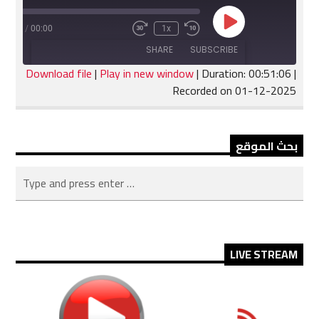
Play
:51:06
/
00:00
1x
Fast
Rewind
Episode
Forward
10
SHARE
SUBSCRIBE
30
Seconds
seconds
Download file
|
Play in new window
|
Duration: 00:51:06
|
Recorded on 01-12-2025
SHARE
RSS FEED
LINK
بحث الموقع
EMBED
LIVE STREAM