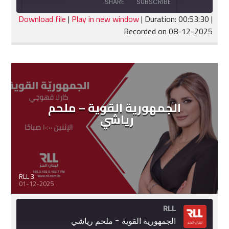
SHARE
SUBSCRIBE
30
Seconds
seconds
Download file
|
Play in new window
|
Duration: 00:53:30
|
Recorded on 08-12-2025
SHARE
RSS FEED
LINK
EMBED
الجمهورية القوية – ملحم
رياشي
RLL 3
01-12-2025
RLL
الجمهورية القوية - ملحم رياشي