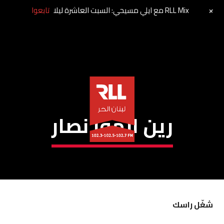
+
RLL Mix مع ايلي مسيحي: السبت العاشرة ليلا
تابعوا
رين الهوا نصار
شغّل راسك