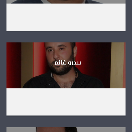
بيدرو غانم