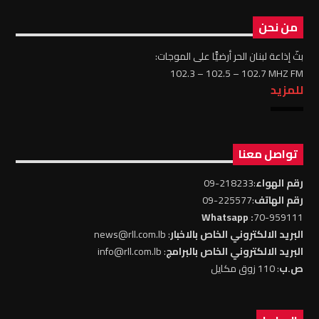
من نحن
بثّ إذاعة لبنان الحر أرضيًّا على الموجات:
102.3 – 102.5 – 102.7 MHZ FM
للمزيد
تواصل معنا
رقم الهواء
:218233-09
رقم الهاتف
:225577-09
: Whatsapp
70-959111
البريد الالكتروني الخاص بالاخبار
: news@rll.com.lb
البريد الالكتروني الخاص بالبرامج
: info@rll.com.lb
ص.ب
: 110 زوق مكايل