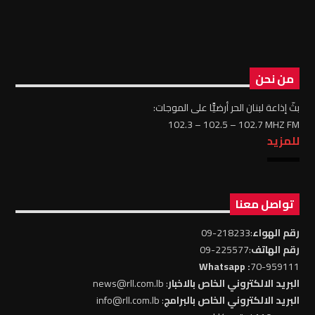
من نحن
بثّ إذاعة لبنان الحر أرضيًّا على الموجات:
102.3 – 102.5 – 102.7 MHZ FM
للمزيد
تواصل معنا
رقم الهواء
:218233-09
رقم الهاتف
:225577-09
: Whatsapp
70-959111
البريد الالكتروني الخاص بالاخبار
: news@rll.com.lb
البريد الالكتروني الخاص بالبرامج
: info@rll.com.lb