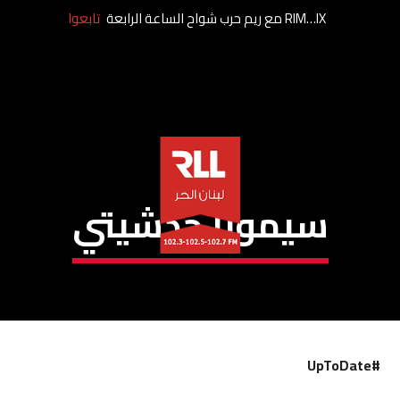
RIM…IX مع ريم حرب شواح الساعة الرابعة
تابعوا
سيمونا حدشيتي
#UpToDate