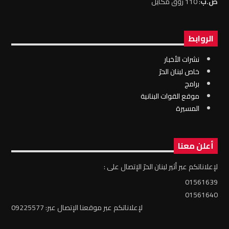
ص.ب
: 110 زوق مكايل
الروابط
نشرات الأخبار
خاص لبنان الحرّ
برامج
موقع القوات البنانية
المسيرة
أعلن معنا
لإعلاناتكم عبر أثير لبنان الحرّ الإتصال على :
01561639
01561640
لإعلاناتكم عبر موقعنا الإتصال عبر: 09225577