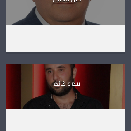
بيدرو غانم