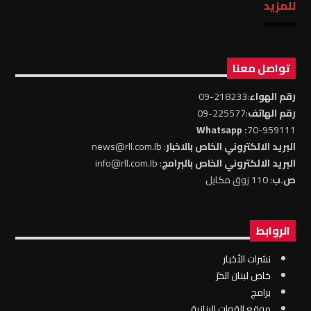
للمزيد
تواصل معنا
رقم الهواء
:218233-09
رقم الهاتف
:225577-09
: Whatsapp
70-959111
البريد الالكتروني الخاص بالاخبار
: news@rll.com.lb
البريد الالكتروني الخاص بالبرامج
: info@rll.com.lb
ص.ب
: 110 زوق مكايل
الروابط
نشرات الأخبار
خاص لبنان الحرّ
برامج
موقع القوات البنانية