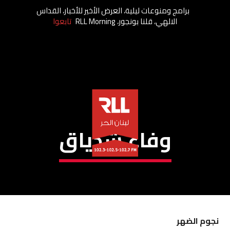
برامج ومنوعات ليلية، العرض الأخير للأخبار، القداس
الالهي، قلنا بونجور، RLL Morning
تابعوا
وفاء شدياق
نجوم الضهر