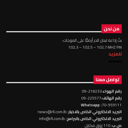
من نحن
بثّ إذاعة لبنان الحر أرضيًّا على الموجات:
102.3 – 102.5 – 102.7 MHZ FM
للمزيد
تواصل معنا
رقم الهواء
:218233-09
رقم الهاتف
:225577-09
: Whatsapp
70-959111
البريد الالكتروني الخاص بالاخبار
: news@rll.com.lb
البريد الالكتروني الخاص بالبرامج
: info@rll.com.lb
ص.ب
: 110 زوق مكايل