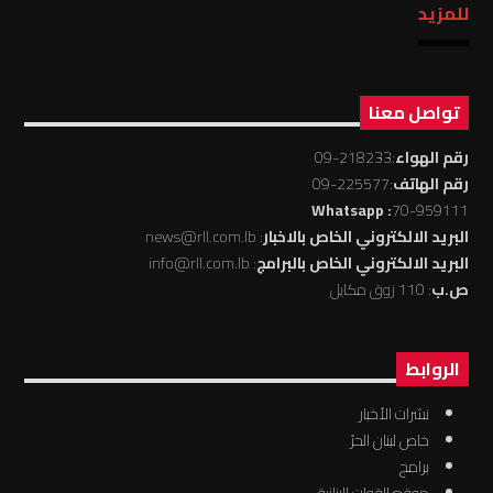
للمزيد
تواصل معنا
رقم الهواء
:218233-09
رقم الهاتف
:225577-09
: Whatsapp
70-959111
البريد الالكتروني الخاص بالاخبار
: news@rll.com.lb
البريد الالكتروني الخاص بالبرامج
: info@rll.com.lb
ص.ب
: 110 زوق مكايل
الروابط
نشرات الأخبار
خاص لبنان الحرّ
برامج