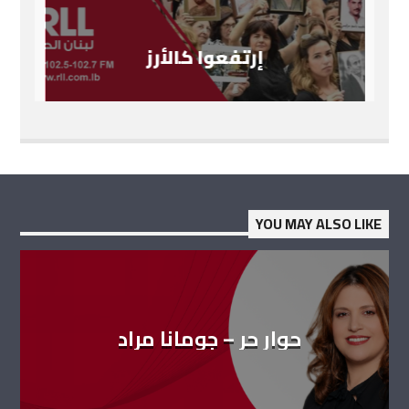
إرتفعوا كالأرز
YOU MAY ALSO LIKE
حوار حر – جومانا مراد