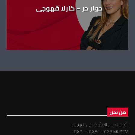
حوار حر – كارلا قهوجي
من نحن
بثّ إذاعة لبنان الحر أرضيًّا على الموجات:
102.3 – 102.5 – 102.7 MHZ FM