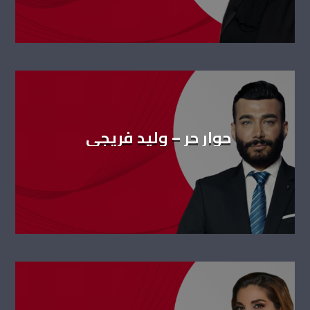
حوار حر – وليد فريجي