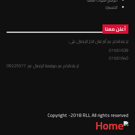
موقع القوات البنانية
المسيرة
أعلن معنا
لإعلاناتكم عبر أثير لبنان الحرّ الإتصال على :
01561639
01561640
لإعلاناتكم عبر موقعنا الإتصال عبر: 09225577
Copyright -2018 RLL All rights reserved