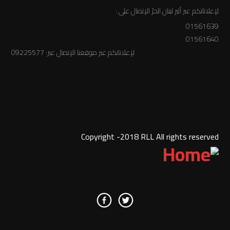
لإعلاناتكم عبر أثير لبنان الحرّ الإتصال على :
01561639
01561640
لإعلاناتكم عبر موقعنا الإتصال عبر: 09225577
Copyright -2018 RLL All rights reserved