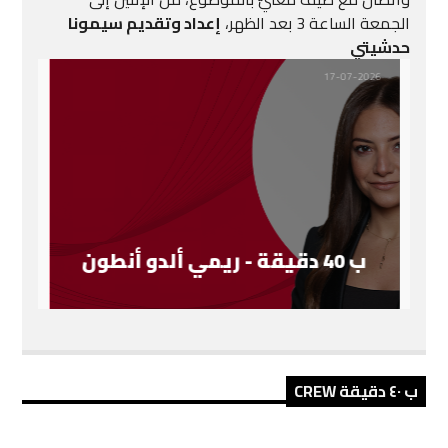
الجمعة الساعة 3 بعد الظهر،
إعداد وتقديم سيمونا
حدشيتي
17-07-2026
ب 40 دقيقة - ريمي ألدو أنطون
ب ٤٠ دقيقة CREW