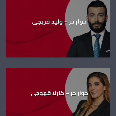
حوار حر – وليد فريجي
حوار حر – كارلا قهوجي