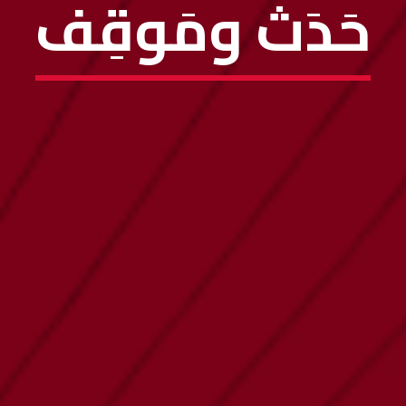
حَدَثٌ ومَوقِف