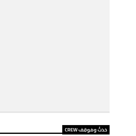
حَدَثٌ ومَوقِف CREW