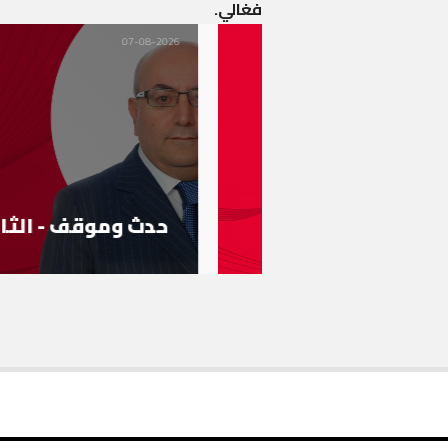
فغالي.
07-08-2026
حدث وموقف - الثام