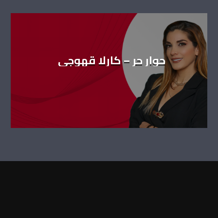
حوار حر – كارلا قهوجي