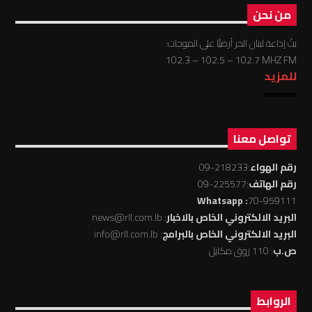
من نحن
بثّ إذاعة لبنان الحر أرضيًّا على الموجات:
102.3 – 102.5 – 102.7 MHZ FM
للمزيد
تواصل معنا
رقم الهواء
:218233-09
رقم الهاتف
:225577-09
: Whatsapp
70-959111
البريد الالكتروني الخاص بالاخبار
: news@rll.com.lb
البريد الالكتروني الخاص بالبرامج
: info@rll.com.lb
ص.ب
: 110 زوق مكايل
الروابط