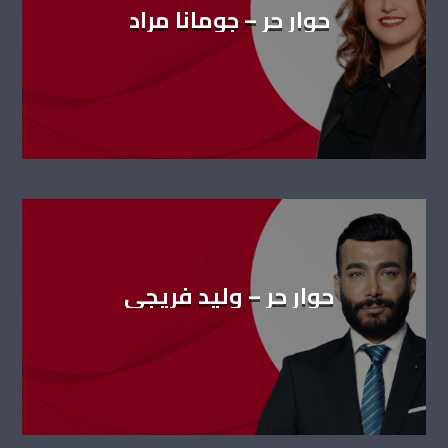
حوار حر – جومانا مراد
حوار حر – وليد فريجي