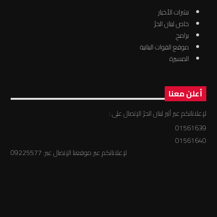
نشرات الأخبار
خاص لبنان الحرّ
برامج
موقع القوات البنانية
المسيرة
أعلن معنا
لإعلاناتكم عبر أثير لبنان الحرّ الإتصال على :
01561639
01561640
لإعلاناتكم عبر موقعنا الإتصال عبر: 09225577