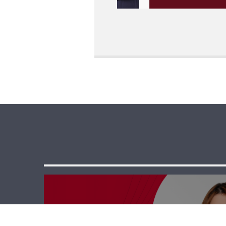
حوار حر – جومانا مراد