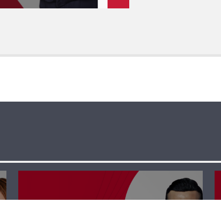
حوار حر – وليد فريجي