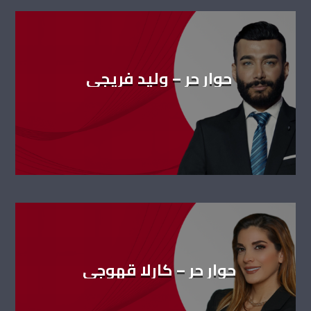
حوار حر – وليد فريجي
حوار حر – كارلا قهوجي