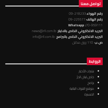
تواصل معنا
رقم الهواء
:218233-09
رقم الهاتف
:225577-09
: Whatsapp
70-959111
البريد الالكتروني الخاص بالاخبار
: news@rll.com.lb
البريد الالكتروني الخاص بالبرامج
: info@rll.com.lb
ص.ب
: 110 زوق مكايل
الروابط
نشرات الأخبار
خاص لبنان الحرّ
برامج
موقع القوات البنانية
المسيرة