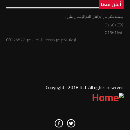
أعلن معنا
لإعلاناتكم عبر أثير لبنان الحرّ الإتصال على :
01561639
01561640
لإعلاناتكم عبر موقعنا الإتصال عبر: 09225577
Copyright -2018 RLL All rights reserved