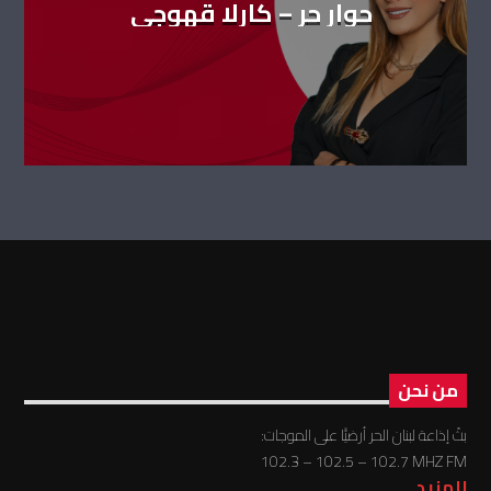
حوار حر – كارلا قهوجي
من نحن
بثّ إذاعة لبنان الحر أرضيًّا على الموجات:
102.3 – 102.5 – 102.7 MHZ FM
للمزيد