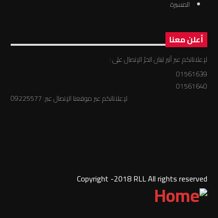
المسيرة
أعلن معنا
لإعلاناتكم عبر أثير لبنان الحرّ الإتصال على :
01561639
01561640
لإعلاناتكم عبر موقعنا الإتصال عبر: 09225577
Copyright -2018 RLL All rights reserved