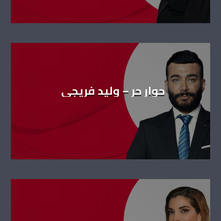
حوار حر – وليد فريجي