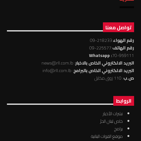
تواصل معنا
رقم الهواء
:218233-09
رقم الهاتف
:225577-09
: Whatsapp
70-959111
البريد الالكتروني الخاص بالاخبار
: news@rll.com.lb
البريد الالكتروني الخاص بالبرامج
: info@rll.com.lb
ص.ب
: 110 زوق مكايل
الروابط
نشرات الأخبار
خاص لبنان الحرّ
برامج
موقع القوات البنانية