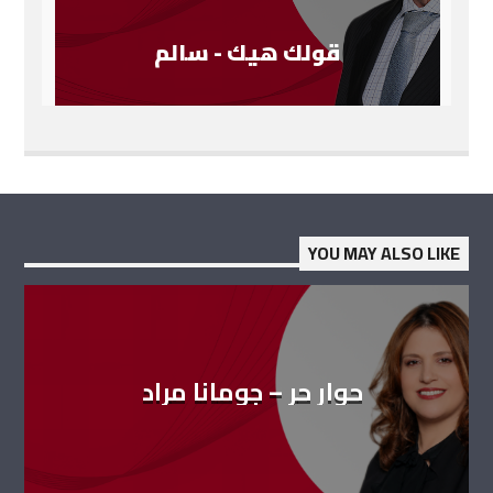
قولك هيك - سالم
YOU MAY ALSO LIKE
حوار حر – جومانا مراد