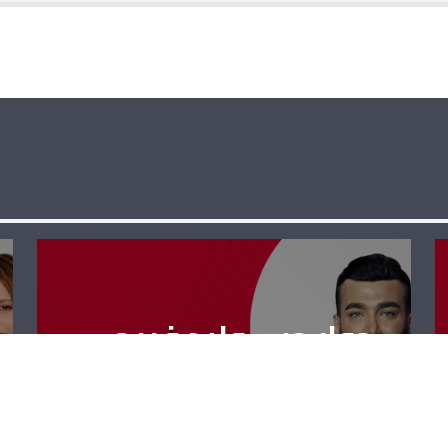
حوار حر – وليد فريجي