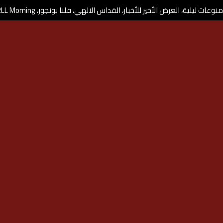
وعات ليلية، العرض الأخير للأخبار، القداس الالهي، قلنا بونجور، RLL Morning