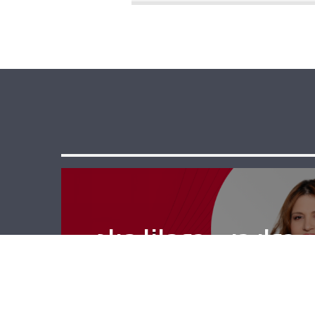
حوار حر – جومانا مراد