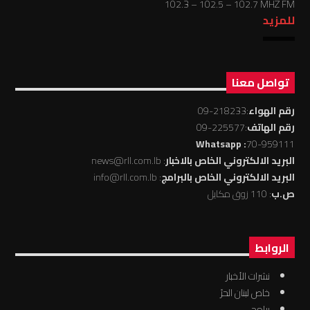
102.3 – 102.5 – 102.7 MHZ FM
للمزيد
تواصل معنا
رقم الهواء
:218233-09
رقم الهاتف
:225577-09
: Whatsapp
70-959111
البريد الالكتروني الخاص بالاخبار
: news@rll.com.lb
البريد الالكتروني الخاص بالبرامج
: info@rll.com.lb
ص.ب
: 110 زوق مكايل
الروابط
نشرات الأخبار
خاص لبنان الحرّ
برامج