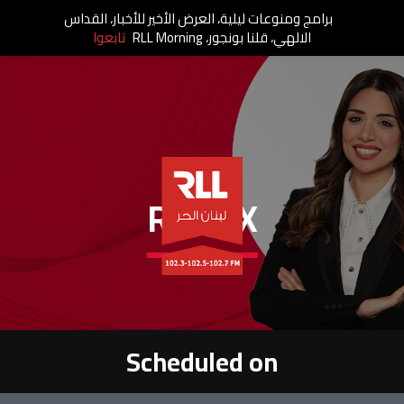
برامج ومنوعات ليلية، العرض الأخير للأخبار، القداس
الالهي، قلنا بونجور، RLL Morning
تابعوا
RIM..IX
Scheduled on