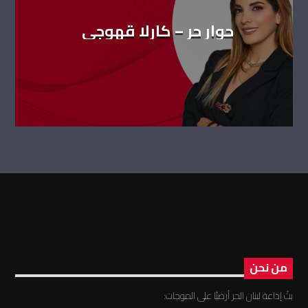
حوار حر – كارلا قهوجي
من نحن
بثّ إذاعة لبنان الحر أرضيًّا على الموجات: