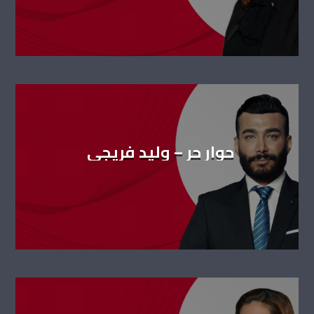
حوار حر – وليد فريجي