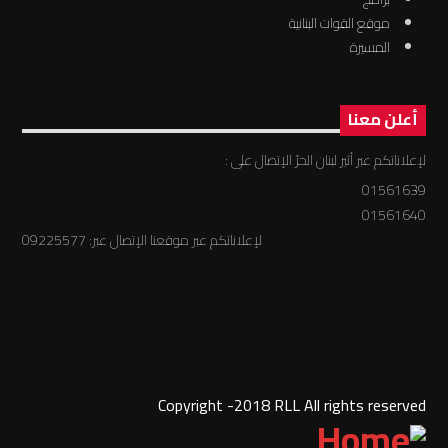
موقع القوات البنانية
المسيرة
أعلن معنا
لإعلاناتكم عبر أثير لبنان الحرّ الإتصال على :
01561639
01561640
لإعلاناتكم عبر موقعنا الإتصال عبر: 09225577
Copyright -2018 RLL All rights reserved