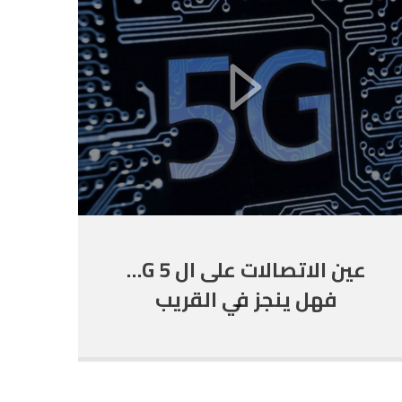
عين الاتصالات على ال 5 G…
فهل ينجز في القريب
العاجل؟