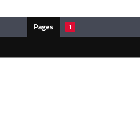
Pages
1
ن نحن
 إذاعة لبنان الحر أرضيًّا على الموجات:
102.3 – 102.5 – 102.7 MHZ 
مزيد