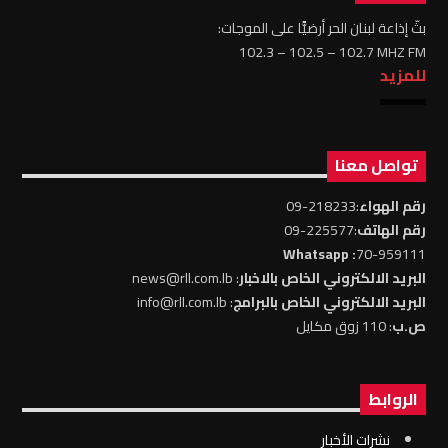
بثّ إذاعة لبنان الحر أرضيًّا على الموجات:
102.3 – 102.5 – 102.7 MHZ FM
للمزيد
تواصل معنا
رقم الهواء
:218233-09
رقم الهاتف
:225577-09
: Whatsapp
70-959111
البريد الالكتروني الخاص بالاخبار
: news@rll.com.lb
البريد الالكتروني الخاص بالبرامج
: info@rll.com.lb
ص.ب
: 110 زوق مكايل
الروابط
نشرات الأخبار