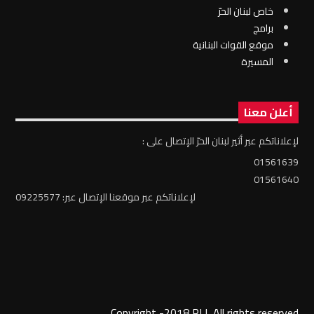
خاص لبنان الحرّ
برامج
موقع القوات البنانية
المسيرة
أعلن معنا
لإعلاناتكم عبر أثير لبنان الحرّ الإتصال على :
01561639
01561640
لإعلاناتكم عبر موقعنا الإتصال عبر: 09225577
Copyright -2018 RLL All rights reserved