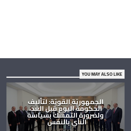
YOU MAY ALSO LIKE
الجمهوريّة القويّة: لتأليف
الحكومة اليوم قبل الغد،
ولضرورة التمسك بسياسة
النأي بالنفس