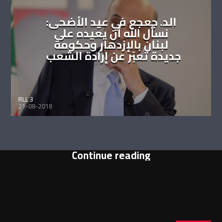
الد. جعجع في عيد الأضحى:
نسأل الله أن يعيده على
لبنان بالإزدهار وحكومة
جديدة تعبّر عن إرادة الشعب
RLL 3
21-08-2018
Continue reading