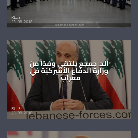
RLL 3
23-08-2018
الد. جعجع يلتقي وفدًا من
وزارة الدفاع الأميركيّة في
معراب
RLL 3
23-08-2018