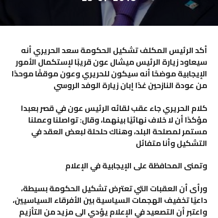
أكد الرئيس المكلف تشكيل الحكومة سعد الحريري أنه
سيعاود زيارة الرئيس ميشال عون قريبًا لإستكمال الأمور
الإيجابية موضحًا أنه سيكون للحريري وعون موقفًا موحدًا
من عودة النازحين غدًا إبان زيارة الوفد الروسي
كلام الحريري جاء عقب لقائه الرئيس عون في قصر بعبدا
مؤكدًا أن لا خلاف نهائيًا بينهما، وقال: تواصلنا وعملنا
مستمر لمصلحة البلد، وهناك حلحلة لبعض العقد في
التشكيل وأنا متفائل
وتمنى المحافظة على الإيجابية في الإعلام
ورأى أن العقبات التي تعترض تشكيل الحكومة بسيطة،
داعيًا تخفيف الهجمات السياسية بين الأفرقاء السياسيين،
واعتبر أن التصعيد في الإعلام يؤدي الى مزيد من التأزيم