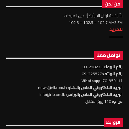
من نحن
بثّ إذاعة لبنان الحر أرضيًّا على الموجات:
102.3 – 102.5 – 102.7 MHZ FM
للمزيد
تواصل معنا
رقم الهواء
:218233-09
رقم الهاتف
:225577-09
: Whatsapp
70-959111
البريد الالكتروني الخاص بالاخبار
: news@rll.com.lb
البريد الالكتروني الخاص بالبرامج
: info@rll.com.lb
ص.ب
: 110 زوق مكايل
الروابط