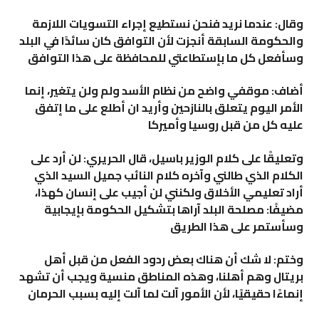
وقال: عندما نريد فنحن نستطيع إجراء التسويات اللازمة
والحكومة السابقة أنجزت لأن التوافق كان سائدًا في البلد
وسأفعل كل ما بإستطاعتي للمحافظة على هذا التوافق
أضاف: موقفي واضح من نظام الأسد ولم ولن يتغير، إنما
الأمر اليوم يتعلق بالنازحين وأريد ان أطلع على ما إتفق
عليه كل من قبل روسيا وأميركا
وتعليقًا على كلام الوزير باسيل، قال الحريري: لن أرد على
الكلام الذي طالني وآخره كلام النائب جميل السيد الذي
أراد تعليمي الأخلاق ولكنني لن أجيب على إنسان كهذا،
مضيفًا: مصلحة البلد آراها بتشكيل الحكومة بإيجابية
وسأستمر على هذا الطريق
وختم: لا شك أن هناك بعض ردود الفعل من قبل أهل
بريتال وهم أهلنا، وهذه المناطق منسية ويجب أن تشهد
إنماءًا حقيقيًا، لأن الأمور آلت لما آلت إليه بسبب الحرمان