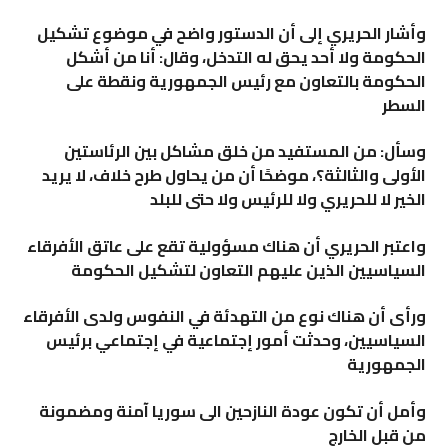
وأشار الحريري إلى أن الدستور واضح في موضوع تشكيل
الحكومة ولا أحد يحق له التدخل، وقال: أنا من أشكل
الحكومة بالتعاون مع رئيس الجمهورية ونقطة على
السطر
وسأل: من المستفيد من خلق مشاكل بين الرئاستين
الأولى والثالثة؟، موضحًا أن من يحاول طرح خلاف، لا يريد
الخير لا للحريري ولا للرئيس ولا حتى للبلد
واعتبر الحريري أن هناك مسؤولية تقع على عاتق الأفرقاء
السياسيين الذين عليهم التعاون لتشكيل الحكومة
ورأى أن هناك نوع من التهدئة في النفوس ولدى الأفرقاء
السياسيين، وحدثت أمور إجتماعية في إجتماعي برئيس
الجمهورية
وأمل أن تكون عودة النازحين الى سوريا آمنة ومضمونة
من قبل الخارج