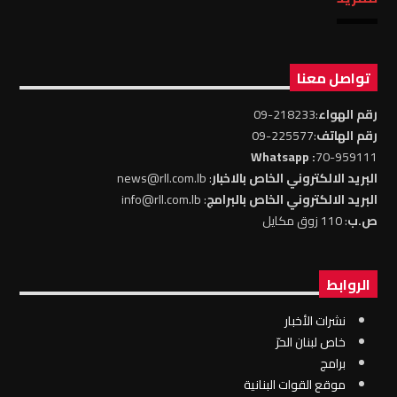
تواصل معنا
رقم الهواء
:218233-09
رقم الهاتف
:225577-09
: Whatsapp
70-959111
البريد الالكتروني الخاص بالاخبار
: news@rll.com.lb
البريد الالكتروني الخاص بالبرامج
: info@rll.com.lb
ص.ب
: 110 زوق مكايل
الروابط
نشرات الأخبار
خاص لبنان الحرّ
برامج
موقع القوات البنانية