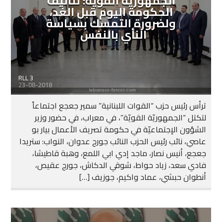
الجمهوريّة القويّة: لتأليف
الحكومة اليوم قبل الغد،
ولضرورة التمسك بسياسة
النأي بالنفس
RLL 3
23-08-2018
ترأس رئيس حزب “القوات اللبنانية” سمير جعجع اجتماعاً
لتكتل “الجمهوريّة القويّة”، في معراب، في حضور وزير
الشؤون الإجتماعيّة في حكومة تصريف الأعمال بيار بو
عاصي، نائب رئيس الحزب النائب جورج عدوان، النواب: ستريدا
جعجع، أنيس نصار، ماجد إدي ابي اللمع، وهبة قاطيشا،
فادي سعد، زياد حواط، شوقي الدكاش، جورج عقيص،
أنطوان حبشي، عماد واكيم، جوزيف […]