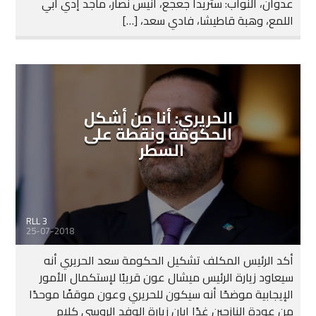
عدوان، النواب: ستريدا جعجع، أنيس نصار، ماجد إدي ابي
اللمع، وهبة قاطيشا، فادي سعد، […]
الحريري: أنا من أشكل
الحكومة ونقطة على
السطر
RLL 3
25-07-2018
أكد الرئيس المكلف تشكيل الحكومة سعد الحريري أنه
سيعاود زيارة الرئيس ميشال عون قريبًا لإستكمال الأمور
الإيجابية موضحًا أنه سيكون للحريري وعون موقفًا موحدًا
من عودة النازحين غدًا إبان زيارة الوفد الروسي كلام