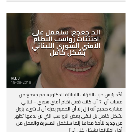
الد. جعجع: سنعمل على
اجتثثات رواسب النظام
الامني السوري اللبناني
بشكل كامل
RLL 3
18-08-2018
أكّد رئيس حزب القوّات اللبنانيّة الدكتور سمير جعجع من
معراب أن 7 آب كانت فعل نظام أمني سوري – لبناني
مشترك صحيح أنه زال إلا أن الجميع يدرك أن لا شيء يزول
بشكل كامل بل تبقى بعض الرواسب التي لن ندعها تظهر
من جديد لتأخذ مداها إنما سنكمل المسيرة والعمل من
أجل اجتثاثها بشكل كلي […]