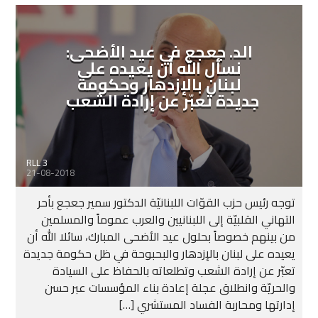
الد. جعجع في عيد الأضحى:
نسأل الله أن يعيده على
لبنان بالإزدهار وحكومة
جديدة تعبّر عن إرادة الشعب
RLL 3
21-08-2018
توجه رئيس حزب القوّات اللبنانيّة الدكتور سمير جعجع بأحر
التهاني القلبيّة إلى اللبنانيين والعرب عموماً والمسلمين
من بينهم خصوصاً بحلول عيد الأضحى المبارك، سائلا الله أن
يعيده على لبنان بالإزدهار والبحبوحة في ظل حكومة جديدة
تعبّر عن إرادة الشعب وتطلعاته بالحفاظ على السيادة
والحريّة وانطلاق عجلة إعادة بناء المؤسسات عبر حسن
إدارتها ومحاربة الفساد المستشري […]