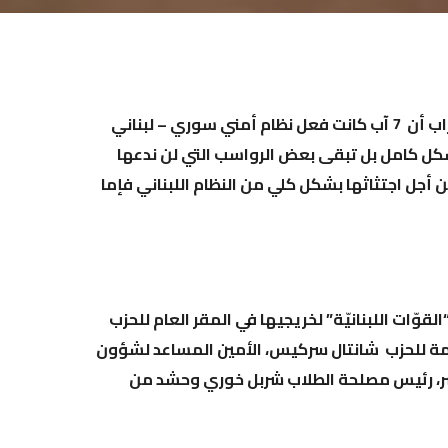
أكّد رئيس حزب القوّات اللبنانيّة الدكتور سمير جعجع من معراب أن 7 آب كانت فعل نظام أمني سوري – لبناني
شكل كامل بل تبقى بعض الرواسب التي لن ندعها
أجل اجتثاثها بشكل كلي من النظام اللبناني فإما
وّات اللبنانيّة” لخريجيها في المقر العام للحزب
عامة للحزب شانتال سركيس، الأمين المساعد لشؤون
نصر، رئيس مصلحة الطلاب شربل خوري وحشد من