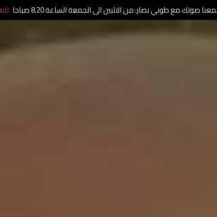
عنا صوتك مع طوني نصار: من الاثنين الى الجمعة الساعة 8.20 صباحا
تاب