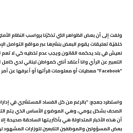
ولفت إلى أن بعض الظواهر التي تذكرّنا برواسب النظام الأم
خلفيّة تعليقات يقوم البعض بنشرها عبر مواقع التواصل الإ
نعيش في بلد يحكمه القانون ويجب عدم تخطيه كي لا تعم ال
التعبير عن الرأي وانا أعتقد أنني كمواطن لبناني لدي كا
“
Facebook” معطيات أو معلومات قرأتها أو أعرفها عن أمر ما وهذا الأمر يجب ألا يؤدي إلى إستدعائي للتحقيق
واستطرد جعجع: “بالرغم من كل الفساد المستشري في إدارات 
الصحف بشكل يومي، وهي الموضوع الأساس الذي يتم التداو
أن هذه الأخبار المتداولة هي بأكثريتها الساحقة صحيحة إلا 
بعض المسؤولين والموظفين التابعين للوزارات المشهود له