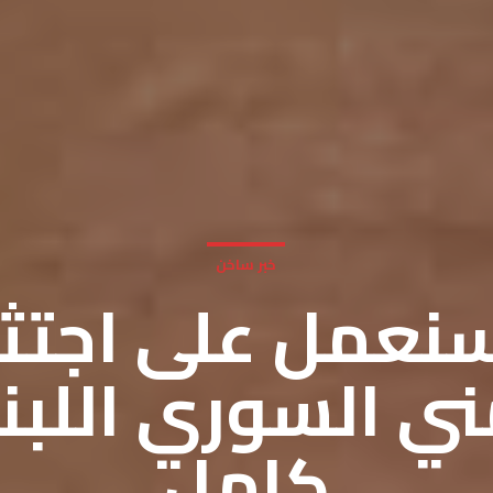
خبر ساخن
 سنعمل على اجتث
مني السوري اللب
كامل