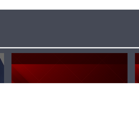
عقيص ل “برأيك”:
تاريخ القوات
مُشرِّف و باسيل
يُعاني من ازمة