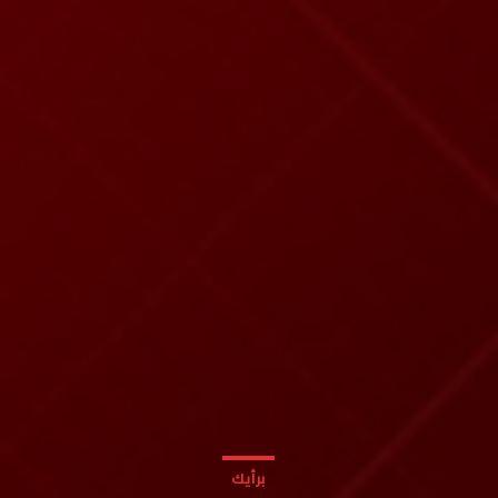
برأيك