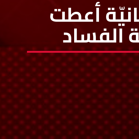
انيّة أعطت
 الفساد