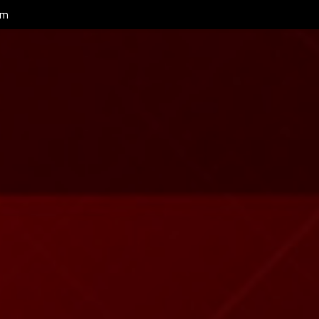
RLL Team مع س