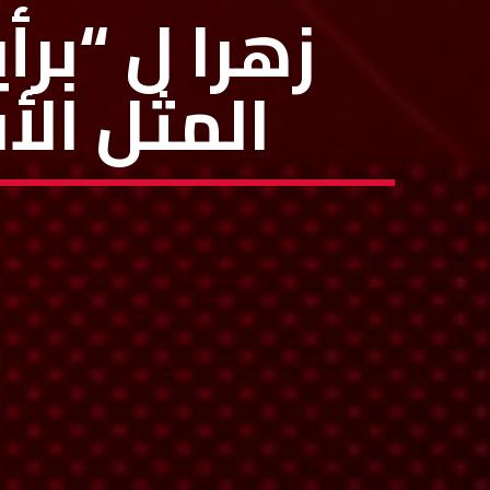
زهرا ل “برأ
المثل ال