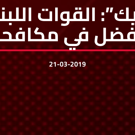
يك”: القوات اللبن
أفضل في مكافحة
21-03-2019