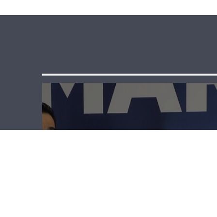
حنكش ل “برأيك”:
الإستقرار في لبنان
ك “إبرة بَنج”