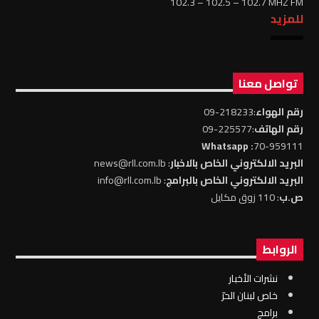
102.3 – 102.5 – 102.7 MHZ FM
للمزيد
تواصل معنا
رقم الهواء
:218233-09
رقم الهاتف
:225577-09
: Whatsapp
70-959111
البريد الالكتروني الخاص بالاخبار
: news@rll.com.lb
البريد الالكتروني الخاص بالبرامج
: info@rll.com.lb
ص.ب
: 110 زوق مكايل
الروابط
نشرات الأخبار
خاص لبنان الحرّ
برامج