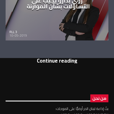
روي بدارو يجيب على
التساؤلات بشأن الموازنة
RLL 3
10-05-2019
Continue reading
من نحن
بثّ إذاعة لبنان الحر أرضيًّا على الموجات: