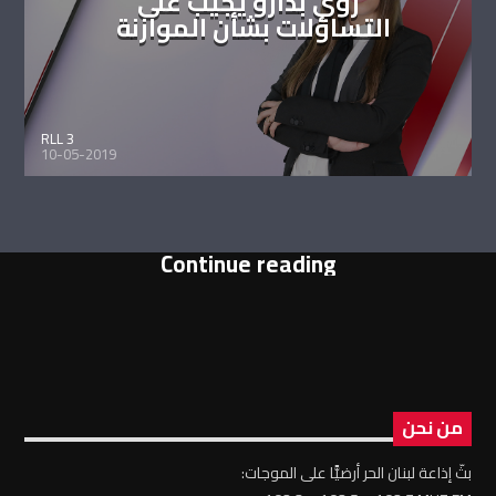
روي بدارو يجيب على
التساؤلات بشأن الموازنة
RLL 3
10-05-2019
Continue reading
من نحن
بثّ إذاعة لبنان الحر أرضيًّا على الموجات: