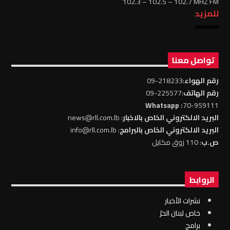
102.3 – 102.5 – 102.7 MHZ FM
للمزيد
تواصل معنا
رقم الهواء
:218233-09
رقم الهاتف
:225577-09
: Whatsapp
70-959111
البريد الالكتروني الخاص بالاخبار
: news@rll.com.lb
البريد الالكتروني الخاص بالبرامج
: info@rll.com.lb
ص.ب
: 110 زوق مكايل
الروابط
نشرات الأخبار
خاص لبنان الحرّ
برامج