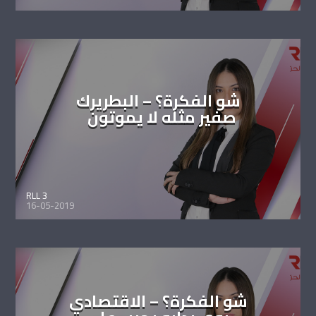
شو الفكرة؟ – البطريرك
صفير مثله لا يموتون
RLL 3
16-05-2019
شو الفكرة؟ – الاقتصادي