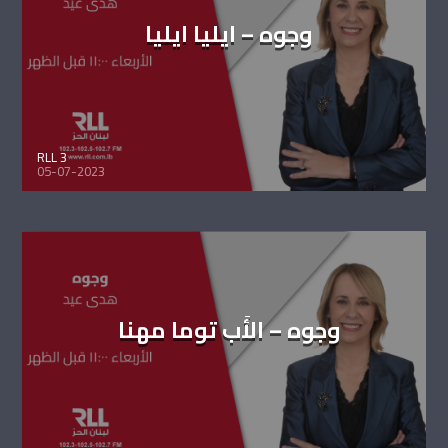
وجوه – ايليا ايليا
RLL 3
05-07-2023
وجوه – الأَب توما مهنا