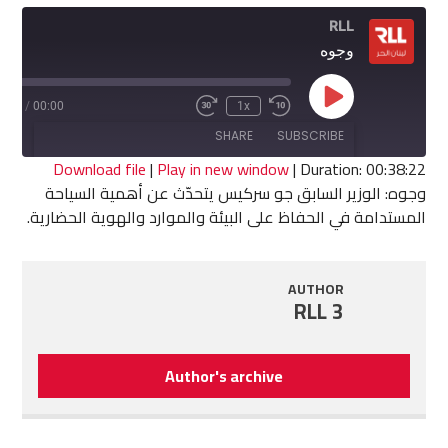
RLL
وجوه
Play
8:22
/
00:00
1x
Fast
Rewind
Episode
Forward
10
SHARE
SUBSCRIBE
30
Seconds
seconds
Download file
|
Play in new window
|
Duration: 00:38:22
وجوه: الوزير السابق جو سركيس يتحدّث عن أهمية السياحة
SHARE
المستدامة في الحفاظ على البيئة والموارد والهوية الحضارية.
RSS FEED
LINK
AUTHOR
EMBED
RLL 3
Author's archive