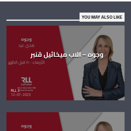
YOU MAY ALSO LIKE
وجوه – الاب ميخائيل قنبر
RLL 3
12-07-2023