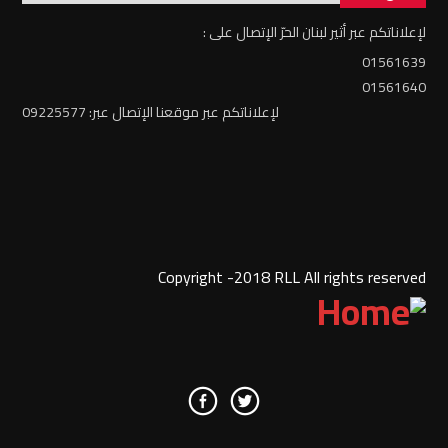
لإعلاناتكم عبر أثير لبنان الحرّ الإتصال على :
01561639
01561640
لإعلاناتكم عبر موقعنا الإتصال عبر: 09225577
Copyright -2018 RLL All rights reserved