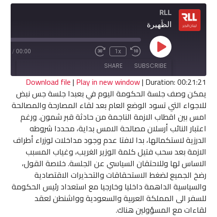
RLL
الظّهيرة
Play
1:21
/
00:00
1x
Fast
Rewind
Episode
Forward
10
SHARE
SUBSCRIBE
30
Seconds
seconds
Download file
|
Play in new window
|
Duration: 00:21:21
يمكن وصف جلسة الحكومة اليوم في بعبدا جلسة جس نبض
SHARE
للاجواء التي تسود الوضع العام بعد لقاء المصارحة والمصالحة
RSS FEED
امس بين اقطاب الازمة الناجمة من حادثة قبر شمون. ورغم
LINK
اعتبار النائب أرسلان مصالحة الامس بداية، محددا شروطه
الدرزية لاستكمالها، بدا لافتا عدم وجود مداخلات لوزراء أطراف
EMBED
الازمة بعد سحب فتيل كلمة الوزير الغريب، وغياب المسبب
الاساس لها وللاحتقان السياسي عن الجلسة. خلاصة القول،
رضخ الجميع لضغط الاستحقاقات والتحذيرات الاقتصادية
والسياسية الداهمة داخليا وخارجيا مع استعداد رئيس الحكومة
للسفر الى المملكة العربية والسعودية وواشنطن لعقد
لقاءات مع المسؤولين هناك.