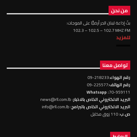
من نحن
بثّ إذاعة لبنان الحر أرضيًّا على الموجات:
102.3 – 102.5 – 102.7 MHZ FM
للمزيد
تواصل معنا
رقم الهواء
:218233-09
رقم الهاتف
:225577-09
: Whatsapp
70-959111
البريد الالكتروني الخاص بالاخبار
: news@rll.com.lb
البريد الالكتروني الخاص بالبرامج
: info@rll.com.lb
ص.ب
: 110 زوق مكايل
الروابط