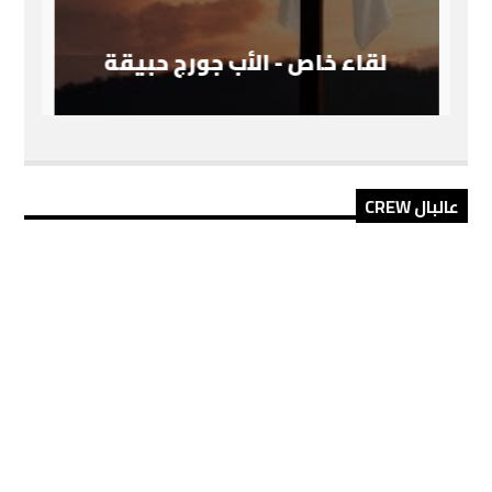
لقاء خاص - الأب جورج حبيقة
عالبال CREW