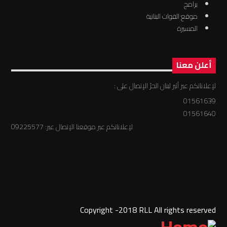
برامج
موقع القوات البنانية
المسيرة
أعلن معنا
لإعلاناتكم عبر أثير لبنان الحرّ الإتصال على :
01561639
01561640
لإعلاناتكم عبر موقعنا الإتصال عبر: 09225577
Copyright -2018 RLL All rights reserved