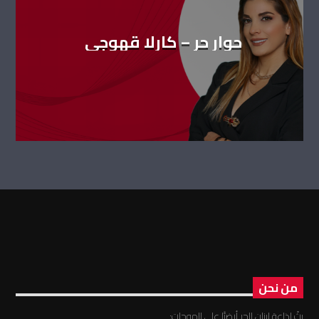
حوار حر – كارلا قهوجي
من نحن
بثّ إذاعة لبنان الحر أرضيًّا على الموجات: