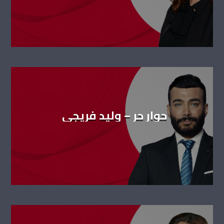
حوار حر – وليد فريجي