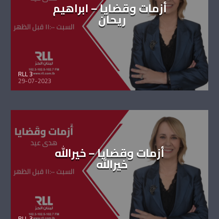
أزمات وقضايا – ابراهيم
ريحان
RLL 3
29-07-2023
أزمات وقضايا – خيرالله
خيرالله
RLL 3