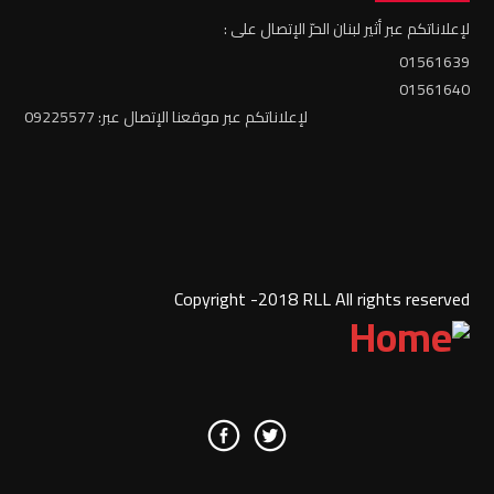
لإعلاناتكم عبر أثير لبنان الحرّ الإتصال على :
01561639
01561640
لإعلاناتكم عبر موقعنا الإتصال عبر: 09225577
Copyright -2018 RLL All rights reserved