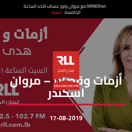
MANOhon مع مروان ونور عساف الاحد الساعة
الخامسة
تابعوا
أزمات وقضايا
أزمات وقضايا – مروان
اسكندر
17-08-2019