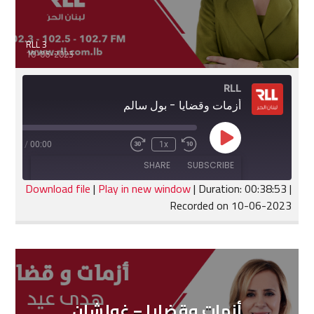
RLL 3
10-06-2023
RLL
أَزمات وقضايا - بول سالم
Play
:38:53
/
00:00
1x
Fast
Rewind
Episode
Forward
10
SHARE
SUBSCRIBE
30
Seconds
seconds
Download file
|
Play in new window
|
Duration: 00:38:53
|
Recorded on 10-06-2023
SHARE
RSS FEED
LINK
EMBED
أزمات وقضايا – غولشان