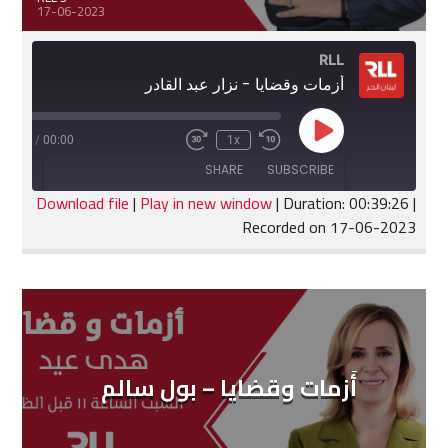
17-06-2023
RLL
أزمات وقضايا - نزار عبد القادر
Play
:39:26
/
00:00
1x
Fast
Rewind
Episode
Forward
10
SHARE
SUBSCRIBE
30
Seconds
seconds
Download file
|
Play in new window
|
Duration: 00:39:26
|
Recorded on 17-06-2023
SHARE
RSS FEED
LINK
EMBED
أَزمات وقضايا – بول سالم