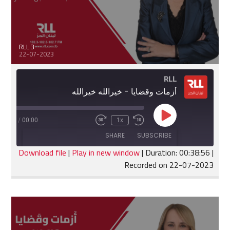
RLL 3
22-07-2023
RLL
أزمات وقضايا - خيرالله خيرالله
Play
:38:56
/
00:00
1x
Fast
Rewind
Episode
Forward
10
SHARE
SUBSCRIBE
30
Seconds
seconds
Download file
|
Play in new window
|
Duration: 00:38:56
|
Recorded on 22-07-2023
SHARE
RSS FEED
LINK
EMBED