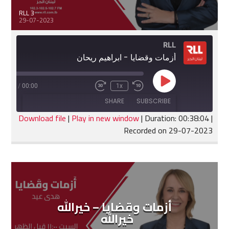
RLL 3
29-07-2023
RLL
أزمات وقضايا - ابراهيم ريحان
Play
:38:04
/
00:00
1x
Fast
Rewind
Episode
Forward
10
SHARE
SUBSCRIBE
30
Seconds
seconds
Download file
|
Play in new window
|
Duration: 00:38:04
|
Recorded on 29-07-2023
SHARE
RSS FEED
LINK
EMBED
أزمات وقضايا – خيرالله
خيرالله