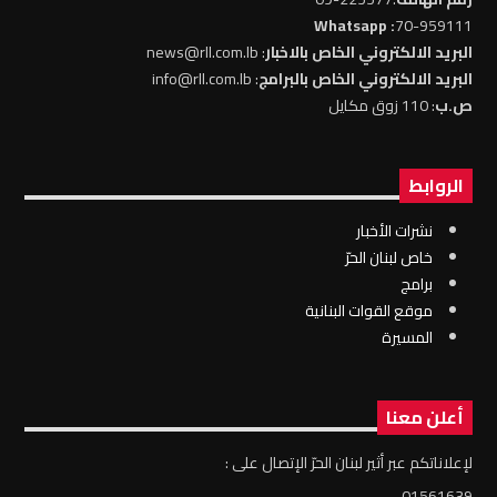
: Whatsapp
70-959111
البريد الالكتروني الخاص بالاخبار
: news@rll.com.lb
البريد الالكتروني الخاص بالبرامج
: info@rll.com.lb
ص.ب
: 110 زوق مكايل
الروابط
نشرات الأخبار
خاص لبنان الحرّ
برامج
موقع القوات البنانية
المسيرة
أعلن معنا
لإعلاناتكم عبر أثير لبنان الحرّ الإتصال على :
01561639