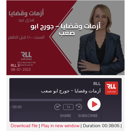
EMBED
أزمات وقضايا – جورج ابو
صعب
RLL 3
08-07-2023
RLL
أزمات وقضايا - جورج ابو صعب
Play
:38:06
/
00:00
1x
Fast
Rewind
Episode
Forward
10
SHARE
SUBSCRIBE
30
Seconds
seconds
Download file
|
Play in new window
|
Duration: 00:38:06
|