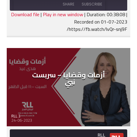
Forward
10
SHARE
SUBSCRIBE
30
Seconds
seconds
Download file
|
Play in new window
|
Duration: 00:38:08
|
Recorded on 01-07-2023
SHARE
https://fb.watch/lvQr-snj9F/
RSS FEED
LINK
EMBED
أزمات وقضايا – سربست
نبي
RLL 3
24-06-2023
RLL