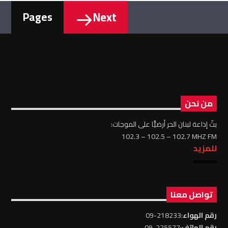
Next
Pages
من نحن
بثّ إذاعة لبنان الحر أرضيًّا على الموجات:
102.3 – 102.5 – 102.7 MHZ FM
للمزيد
تواصل معنا
رقم الهواء
:218233-09
رقم الهاتف
:225577-09