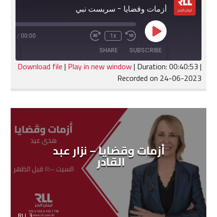
أزمات وقضايا - سربست نبي
Play
:40:53
/
00:00
1x
Fast
Rewind
Episode
Forward
10
SHARE
SUBSCRIBE
30
Seconds
seconds
Download file
|
Play in new window
|
Duration: 00:40:53
|
Recorded on 24-06-2023
SHARE
RSS FEED
LINK
EMBED
أزمات وقضايا – نزار عبد
القادر
RLL 3