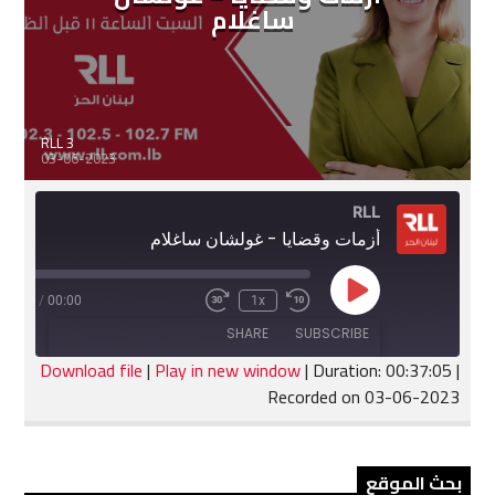
ساغلام
RLL 3
03-06-2023
RLL
أزمات وقضايا - غولشان ساغلام
Play
:37:05
/
00:00
1x
Fast
Rewind
Episode
Forward
10
SHARE
SUBSCRIBE
30
Seconds
seconds
Download file
|
Play in new window
|
Duration: 00:37:05
|
Recorded on 03-06-2023
SHARE
RSS FEED
LINK
بحث الموقع