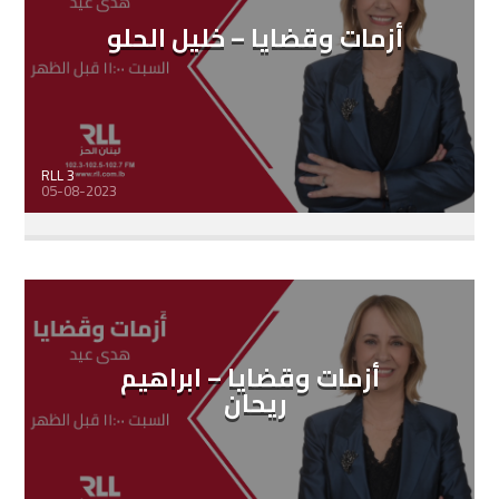
أزمات وقضايا – خليل الحلو
RLL 3
05-08-2023
أزمات وقضايا – ابراهيم
ريحان