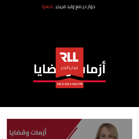
حوار حر مع وليد فريجي
تابعوا
أزمات وقضايا