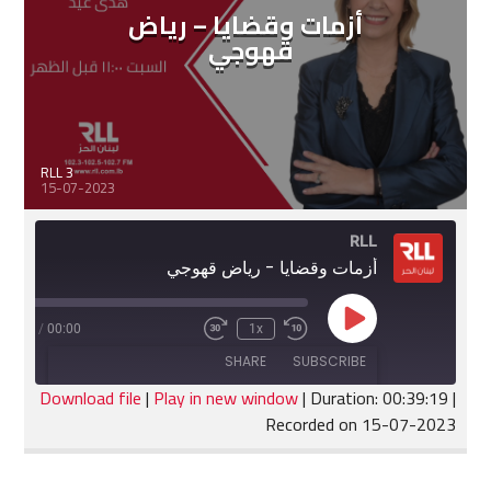
أزمات وقضايا – رياض
قهوجي
RLL 3
15-07-2023
RLL
أزمات وقضايا - رياض قهوجي
Play
:39:19
/
00:00
1x
Fast
Rewind
Episode
Forward
10
SHARE
SUBSCRIBE
30
Seconds
seconds
Download file
|
Play in new window
|
Duration: 00:39:19
|
Recorded on 15-07-2023
SHARE
RSS FEED
LINK