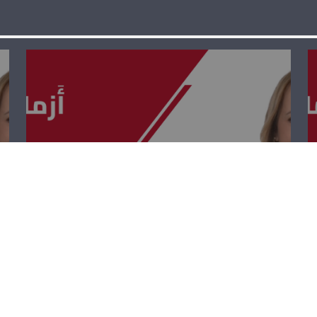
أزمات وقضايا –
ابراهيم ريحان