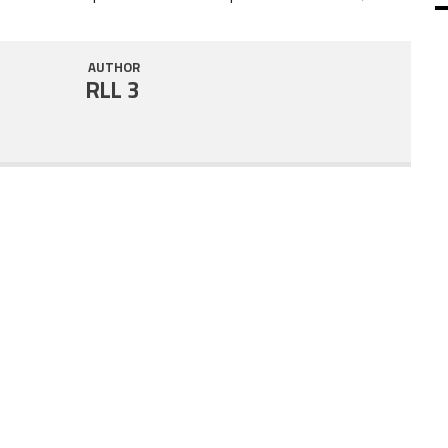
SHARE
RSS FEED
AUTHOR
LINK
RLL 3
EMBED