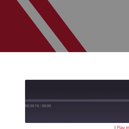
00:39:19
/
00:00
|
Play 