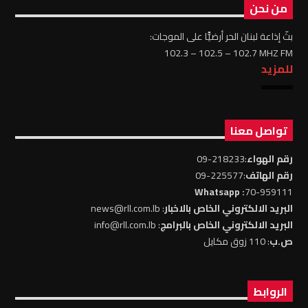
من نحن
بثّ إذاعة لبنان الحر أرضيًّا على الموجات:
102.3 – 102.5 – 102.7 MHZ FM
للمزيد
تواصل معنا
رقم الهواء
:218233-09
رقم الهاتف
:225577-09
: Whatsapp
70-959111
البريد الالكتروني الخاص بالاخبار
: news@rll.com.lb
البريد الالكتروني الخاص بالبرامج
: info@rll.com.lb
ص.ب
: 110 زوق مكايل
الروابط