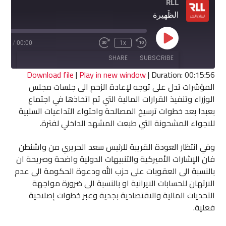
RLL
الظّهيرة
Play
5:56
/
00:00
1x
Fast
Rewind
Episode
Forward
10
SHARE
SUBSCRIBE
30
Seconds
seconds
Download file
|
Play in new window
|
Duration: 00:15:56
المؤشرات تدل على توجه لإعادة الزخم الى جلسات مجلس
SHARE
الوزراء وتنفيذ القرارات المالية التي تم اتخاذها في اجتماع
RSS FEED
بعبدا بعد خطوات ترسيخ المصالحة واحتواء التداعيات السلبية
LINK
للاجواء المشحونة التي طبعت المشهد الداخلي لفترة.
EMBED
وفي انتظار العودة القريبة للرئيس سعد الحريري من واشنطن
فان الإشارات الأميركية والتنبيهات الدولية واضحة وصريحة ان
بالنسبة الى العقوبات على حزب الله ودعوة الحكومة الى عدم
الارتهان للحسابات الايرانية او بالنسبة الى ضرورة مواجهة
التحديات المالية والاقتصادية بجدية وعبر خطوات إصلاحية
فعلية.