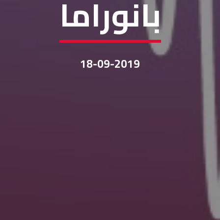
بانوراما
18-09-2019