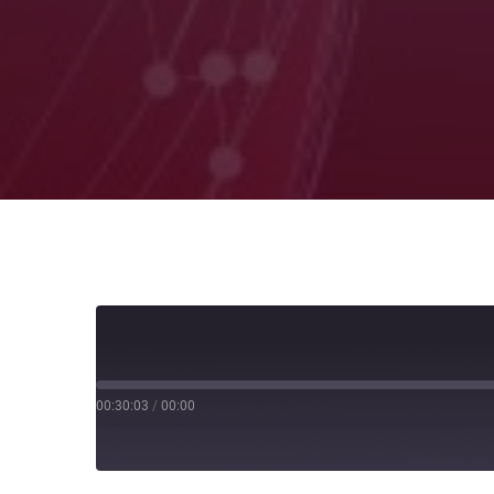
00:30:03
/
00:00