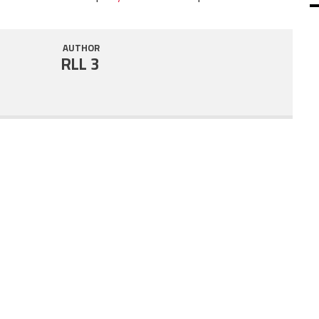
SHARE
RSS FEED
AUTHOR
LINK
RLL 3
EMBED