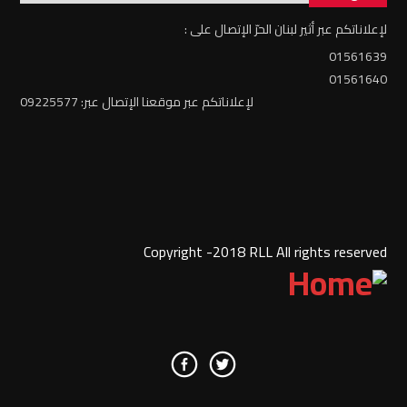
لإعلاناتكم عبر أثير لبنان الحرّ الإتصال على :
01561639
01561640
لإعلاناتكم عبر موقعنا الإتصال عبر: 09225577
Copyright -2018 RLL All rights reserved