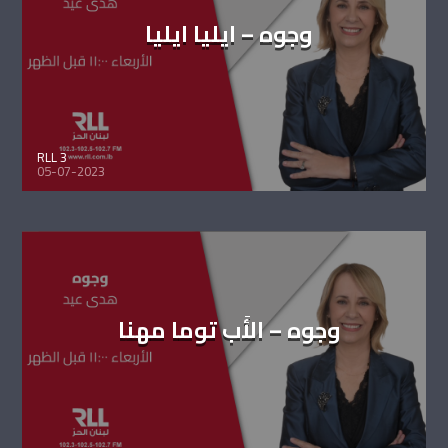
وجوه – ايليا ايليا
RLL 3
05-07-2023
وجوه – الأَب توما مهنا