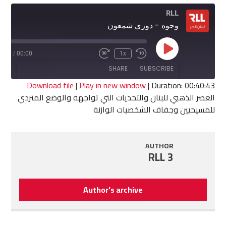
RLL
وجوه - دوري شمعون
Play
0:43
/
00:00
1x
Fast
Rewind
Episode
Forward
10
SHARE
SUBSCRIBE
30
Seconds
seconds
Download file
|
Play in new window
|
Duration: 00:40:43
العصر الذهبي للبنان والتحديات التي تواجهه والوضع المتردي
SHARE
للمسيحيين وجفاف الشخصيات الوازنة
RSS FEED
LINK
AUTHOR
EMBED
RLL 3
Author's archive