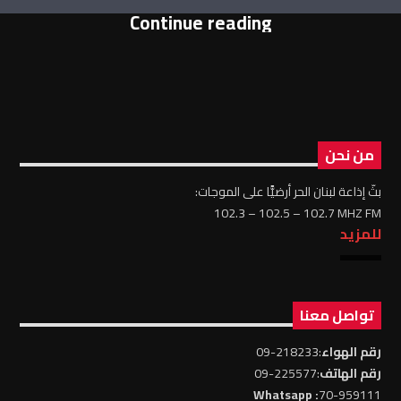
Continue reading
من نحن
بثّ إذاعة لبنان الحر أرضيًّا على الموجات:
102.3 – 102.5 – 102.7 MHZ FM
للمزيد
تواصل معنا
رقم الهواء
:218233-09
رقم الهاتف
:225577-09
: Whatsapp
70-959111