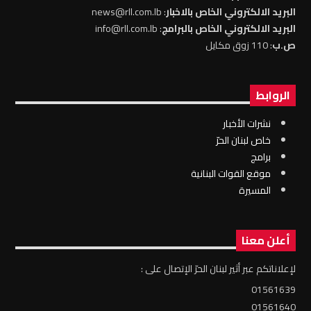
البريد الالكتروني الخاص بالاخبار
: news@rll.com.lb
البريد الالكتروني الخاص بالبرامج
: info@rll.com.lb
ص.ب
: 110 زوق مكايل
الروابط
نشرات الأخبار
خاص لبنان الحرّ
برامج
موقع القوات البنانية
المسيرة
أعلن معنا
لإعلاناتكم عبر أثير لبنان الحرّ الإتصال على :
01561639
01561640