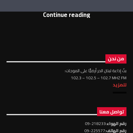
Continue reading
من نحن
بثّ إذاعة لبنان الحر أرضيًّا على الموجات:
102.3 – 102.5 – 102.7 MHZ FM
للمزيد
تواصل معنا
رقم الهواء
:218233-09
رقم الهاتف
:225577-09