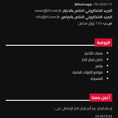
: Whatsapp
70-959111
البريد الالكتروني الخاص بالاخبار
: news@rll.com.lb
البريد الالكتروني الخاص بالبرامج
: info@rll.com.lb
ص.ب
: 110 زوق مكايل
الروابط
نشرات الأخبار
خاص لبنان الحرّ
برامج
موقع القوات البنانية
المسيرة
أعلن معنا
لإعلاناتكم عبر أثير لبنان الحرّ الإتصال على :
01561639