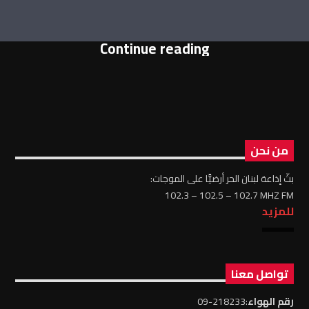
Continue reading
من نحن
بثّ إذاعة لبنان الحر أرضيًّا على الموجات:
102.3 – 102.5 – 102.7 MHZ FM
للمزيد
تواصل معنا
رقم الهواء
:218233-09