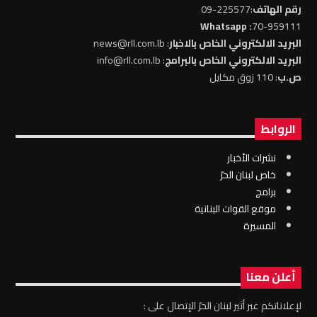
رقم الهاتف
:225577-09
: Whatsapp
70-959111
البريد الالكتروني الخاص بالاخبار
: news@rll.com.lb
البريد الالكتروني الخاص بالبرامج
: info@rll.com.lb
ص.ب
: 110 زوق مكايل
الروابط
نشرات الأخبار
خاص لبنان الحرّ
برامج
موقع القوات البنانية
المسيرة
أعلن معنا
لإعلاناتكم عبر أثير لبنان الحرّ الإتصال على :