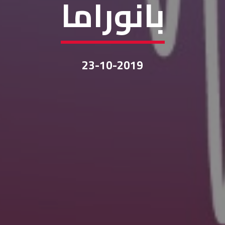
بانوراما
23-10-2019