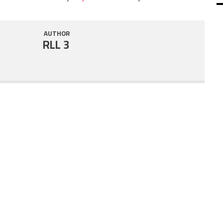
SHARE
RSS FEED
AUTHOR
LINK
RLL 3
EMBED