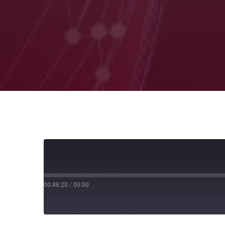
00:46:20
/
00:00