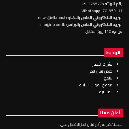
رقم الهاتف
:225577-09
: Whatsapp
70-959111
البريد الالكتروني الخاص بالاخبار
: news@rll.com.lb
البريد الالكتروني الخاص بالبرامج
: info@rll.com.lb
ص.ب
: 110 زوق مكايل
الروابط
نشرات الأخبار
خاص لبنان الحرّ
برامج
موقع القوات البنانية
المسيرة
أعلن معنا
لإعلاناتكم عبر أثير لبنان الحرّ الإتصال على :