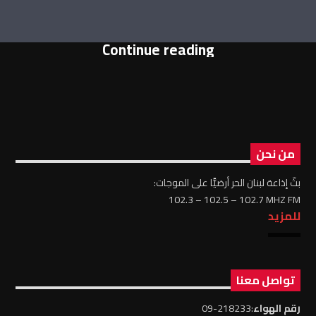
Continue reading
من نحن
بثّ إذاعة لبنان الحر أرضيًّا على الموجات:
102.3 – 102.5 – 102.7 MHZ FM
للمزيد
تواصل معنا
رقم الهواء
:218233-09