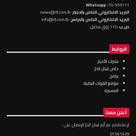
: Whatsapp
70-959111
البريد الالكتروني الخاص بالاخبار
: news@rll.com.lb
البريد الالكتروني الخاص بالبرامج
: info@rll.com.lb
ص.ب
: 110 زوق مكايل
الروابط
نشرات الأخبار
خاص لبنان الحرّ
برامج
موقع القوات البنانية
المسيرة
أعلن معنا
لإعلاناتكم عبر أثير لبنان الحرّ الإتصال على :
01561639