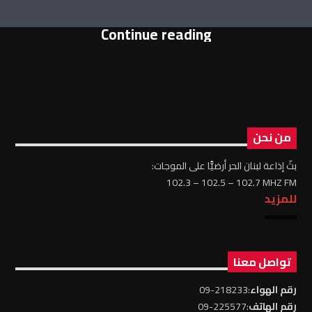
Continue reading
من نحن
بثّ إذاعة لبنان الحر أرضيًّا على الموجات:
102.3 – 102.5 – 102.7 MHZ FM
للمزيد
تواصل معنا
رقم الهواء
:218233-09
رقم الهاتف
:225577-09