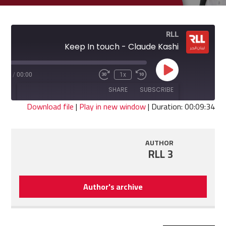
RLL
Keep In touch - Claude Kashi
Play
9:34
/
00:00
1x
Fast
Rewind
Episode
Forward
10
SHARE
SUBSCRIBE
30
Seconds
seconds
Download file
|
Play in new window
|
Duration: 00:09:34
SHARE
RSS FEED
AUTHOR
LINK
RLL 3
EMBED
Author's archive