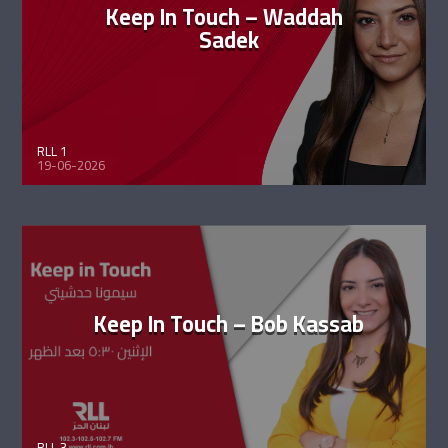
Keep In Touch – Waddah
Sadek
RLL 1
19-06-2026
Keep In Touch – Bob Kassab
RLL 3