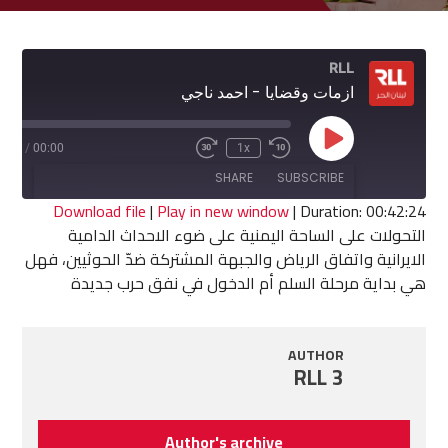
RLL
ازمات وقضايا - احمد ناجي
Play
2:24
/
00:00
1x
Fast
Rewind
Episode
Forward
10
SHARE
SUBSCRIBE
30
Seconds
seconds
Download file
|
Play in new window
|
Duration: 00:42:24
التحولات على الساحة اليمنية على ضوء الاحداث الدامية
SHARE
الايرانية واتفاق الرياض والجبهة المشتركة ضدّ الحوثيين، فهل
RSS FEED
هي بداية مرحلة السلم أم الدخول في نفق حرب جديدة
LINK
EMBED
AUTHOR
RLL 3
Author's archive