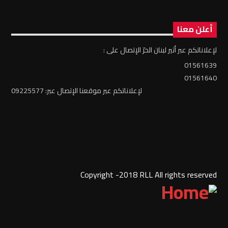
أعلن معنا
لإعلاناتكم عبر أثير لبنان الحرّ الإتصال على :
01561639
01561640
لإعلاناتكم عبر موقعنا الإتصال عبر: 09225577
Copyright -2018 RLL All rights reserved