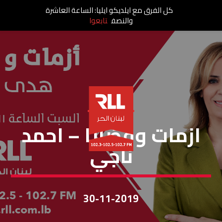
كل الفرق مع ايلديكو ايليا: الساعة العاشرة
والنصف
تابعوا
أزمات وقضايا
ازمات وقضايا – احمد
ناجي
30-11-2019