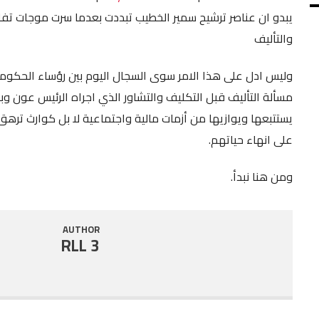
يبدو ان عناصر ترشيح سمير الخطيب تبددت بعدما سرت موجات تفاؤ
SHARE
RSS FEED
والتأليف
LINK
وليس ادل على هذا الامر سوى السجال اليوم بين رؤساء الحكوم
EMBED
مسألة التأليف قبل التكليف والتشاور الذي اجراه الرئيس عون وبال
يستتبعها ويوازيها من أزمات مالية واجتماعية لا بل كوارث تره
على انهاء حياتهم.
ومن هنا نبدأ.
AUTHOR
RLL 3