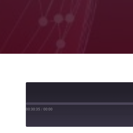
00:30:35
/
00:00