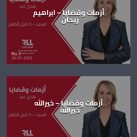
أزمات وقضايا – ابراهيم
ريحان
RLL 3
29-07-2023
أزمات وقضايا – خيرالله
خيرالله