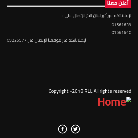
أعلن معنا
لإعلاناتكم عبر أثير لبنان الحرّ الإتصال على :
01561639
01561640
لإعلاناتكم عبر موقعنا الإتصال عبر: 09225577
Copyright -2018 RLL All rights reserved