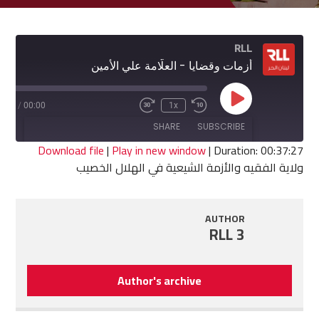
RLL
أزمات وقضايا - العلّامة علي الأمين
Play
7:27
/
00:00
1x
Fast
Rewind
Episode
Forward
10
SHARE
SUBSCRIBE
30
Seconds
seconds
Download file
|
Play in new window
|
Duration: 00:37:27
ولاية الفقيه والأزمة الشيعية في الهلال الخصيب
SHARE
RSS FEED
LINK
AUTHOR
RLL 3
EMBED
Author's archive