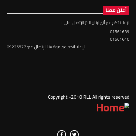
أعلن معنا
لإعلاناتكم عبر أثير لبنان الحرّ الإتصال على :
01561639
01561640
لإعلاناتكم عبر موقعنا الإتصال عبر: 09225577
Copyright -2018 RLL All rights reserved