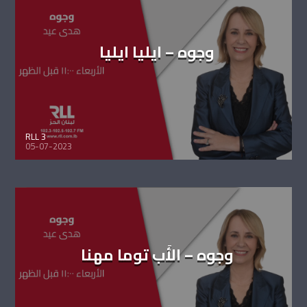
وجوه – ايليا ايليا
RLL 3
05-07-2023
وجوه – الأَب توما مهنا