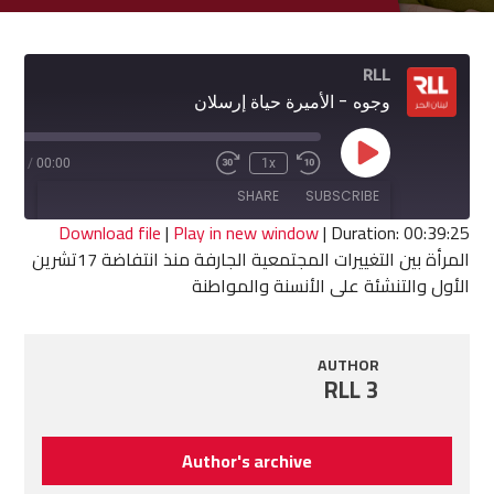
RLL
وجوه - الأميرة حياة إرسلان
Play
9:25
/
00:00
1x
Fast
Rewind
Episode
Forward
10
SHARE
SUBSCRIBE
30
Seconds
seconds
Download file
|
Play in new window
|
Duration: 00:39:25
المرأة بين التغييرات المجتمعية الجارفة منذ انتفاضة 17تشرين
SHARE
الأول والتنشئة على الأنسنة والمواطنة
RSS FEED
LINK
AUTHOR
EMBED
RLL 3
Author's archive