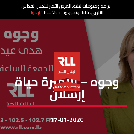
برامج ومنوعات ليلية، العرض الأخير للأخبار، القداس
الالهي، قلنا بونجور، RLL Morning
تابعوا
وجوه
وجوه – الأميرة حياة
إرسلان
17-01-2020