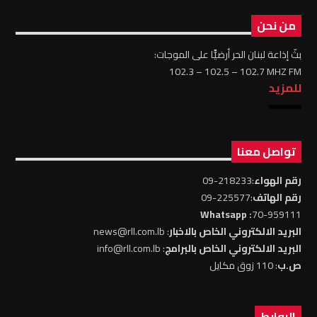
من نحن
بثّ إذاعة لبنان الحر أرضيًّا على الموجات:
102.3 – 102.5 – 102.7 MHZ FM
للمزيد
تواصل معنا
رقم الهواء
:218233-09
رقم الهاتف
:225577-09
: Whatsapp
70-959111
البريد الالكتروني الخاص بالاخبار
: news@rll.com.lb
البريد الالكتروني الخاص بالبرامج
: info@rll.com.lb
ص.ب
: 110 زوق مكايل
الروابط