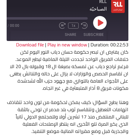
RLL
الصباحيّة
Play
2:53
/
00:00
1x
Fast
Rewind
Episode
Forward
10
SHARE
SUBSCRIBE
30
Seconds
seconds
Download file
|
Play in new window
|
Duration: 00:22:53
كان يفترض ان تبصر حكومة حسان دياب النور اليوم لكن
SHARE
خلافات الفريق الواحد تجددت الليلة الماضية ليطير الموعد.
RSS FEED
فرغم تراجع دياب عن تمسكه بصيغة ال 18 وقبوله بال 20 الا
LINK
ان تقاسم الحصص والوزارات لا يزال على حاله والتناتش يطغى
على الأجواء العامة بالتوازي مع جهود حزب الله لشدشدة
EMBED
مكونات فريق 8 آذار المتبعثرة في غير اتجاه.
وهنا يطرح السؤال: كيف يمكن لحكومة من لون واحد تتقاذف
اتهامات التعطيل وتتقاسم ثوب بلد مدمر ان توحي بالثقة
للبناني المنتفض منذ 17 تشرين أولا وللمجتمع الدولي ثانياً
الذي يكرر المرة تلو الأخرى انه ينتظر الإصلاحات الفعلية
والجذرية قبل وضع مقرراته المالية موضع التنفيذ.