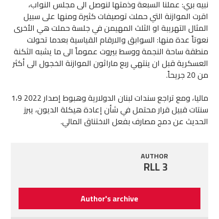
نبيه بري: عملنا السبعة وذمتها لنوصل الى مجلس النواب،
اقرت الموازنة التي حملت توصيفات كثيرة ومنها على سبيل
المثال التهريبة او الثلث المهيمن في جلسة حملت هي الأخرى
نعوتاً عدة منها: السوابق والارقام القياسية بعدما تحولت
منطقة ساحة النجمة ووسط بيروت عموماً الى ما يشبه الثكنة
العسكرية قبل ان ينتهي ربع ماراثون الموازنة الخجول الى أكثر
من 20 جريحاً.
ماليا، ومع تراجع سندات لبنان الدولارية وهبوط إصدار 2022 1،9
سنتات قبيل قرار محتمل في شأن إعادة هيكلة الديون، يبرز
الحديث عن دمج مصارف بفعل الاختناق المالي.
AUTHOR
RLL 3
Author's archive