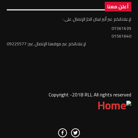
أعلن معنا
لإعلاناتكم عبر أثير لبنان الحرّ الإتصال على :
01561639
01561640
لإعلاناتكم عبر موقعنا الإتصال عبر: 09225577
Copyright -2018 RLL All rights reserved