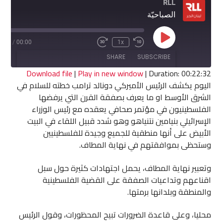
RLL
الصباحيّة
Play
2:32
/
00:00
1x
Fast
Rewind
Episode
Forward
10
SHARE
SUBSCRIBE
30
Seconds
seconds
Download file
|
Play in new window
|
Duration: 00:22:32
اليوم يكشف الرئيس الأميركي دونالد ترامب خطته للسلام في
SHARE
الشرق الأوسط او ما يعرف بصفقة القرن التي يرفضها
RSS FEED
الفلسطينيون في مؤتمر صحافي يعقده مع رئيس الوزراء
LINK
الإسرائيلي بنيامين نتنياهو وهو شدد قبيل اللقاء في البيت
الأبيض على أنها منطقية للجميع وجيدة للفلسطينيين
EMBED
وستحظى بموافقتهم في نهاية المطاف.
وتعبير نهاية المطاف، يحمل اجتهادات كثيرة حول سبل
اقناعهم وتداعيات الصفقة على القضية الفلسطينية
والمنطقة وبلدانها برمتها.
محليا، وعلى قاعدة الضرورات تبيح المحظورات، وقول الرئيس