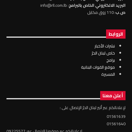
البريد الالكتروني الخاص بالبرامج
: info@rll.com.lb
ص.ب
: 110 زوق مكايل
الروابط
نشرات الأخبار
خاص لبنان الحرّ
برامج
موقع القوات البنانية
المسيرة
أعلن معنا
لإعلاناتكم عبر أثير لبنان الحرّ الإتصال على :
01561639
01561640
لإعلاناتكم عبر موقعنا الإتصال عبر: 09225577