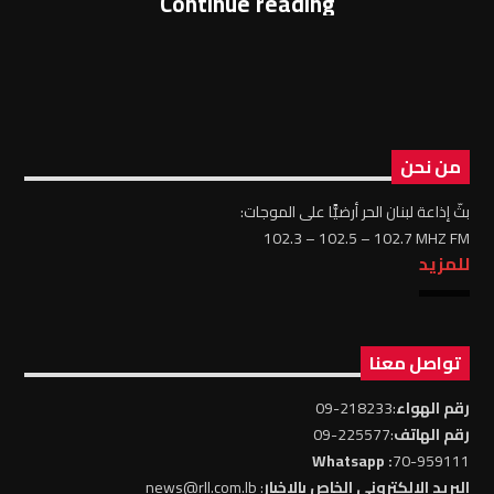
Continue reading
من نحن
بثّ إذاعة لبنان الحر أرضيًّا على الموجات:
102.3 – 102.5 – 102.7 MHZ FM
للمزيد
تواصل معنا
رقم الهواء
:218233-09
رقم الهاتف
:225577-09
: Whatsapp
70-959111
البريد الالكتروني الخاص بالاخبار
: news@rll.com.lb