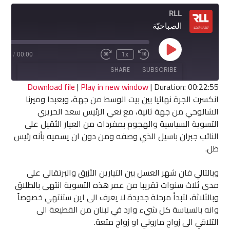
RLL
الصباحيّة
Play
2:55
/
00:00
1x
Fast
Rewind
Episode
Forward
10
SHARE
SUBSCRIBE
30
Seconds
seconds
Download file
|
Play in new window
|
Duration: 00:22:55
انكسرت الجرة نهائيا بين بيت الوسط من جهة، وبعبدا وميرنا
SHARE
الشالوحي من جهة ثانية، مع نعي الرئيس سعد الحريري
RSS FEED
التسوية السياسية والهجوم بمفردات من العيار الثقيل على
LINK
النائب جبران باسيل الذي وصفه ومن دون ان يسميه بأنه رئيس
ظل.
EMBED
وبالتالي فان شهر العسل بين التيارين الأزرق والبرتقالي على
مدى ثلاث سنوات تقريبا من عمر هذه التسوية انتهى بالطلاق
وبالثلاثة، لتبدأ مرحلة جديدة لا يعرف الى اين ستنتهي خصوصاً
وانه بالسياسة كل شيء وارد في لبنان من القطيعة الى
التلاقي الى زواج ماروني او زواج متعة.