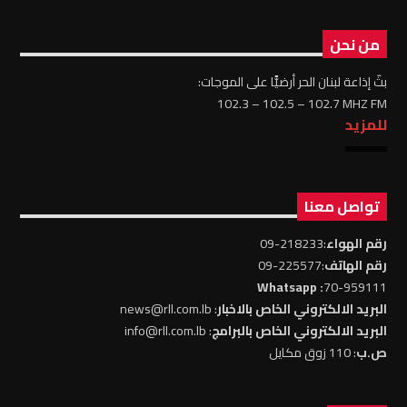
من نحن
بثّ إذاعة لبنان الحر أرضيًّا على الموجات:
102.3 – 102.5 – 102.7 MHZ FM
للمزيد
تواصل معنا
رقم الهواء
:218233-09
رقم الهاتف
:225577-09
: Whatsapp
70-959111
البريد الالكتروني الخاص بالاخبار
: news@rll.com.lb
البريد الالكتروني الخاص بالبرامج
: info@rll.com.lb
ص.ب
: 110 زوق مكايل