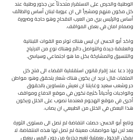
الوطنية والحرص على الاستقرار متحدثاً عن جذور وطنية عند
كل مكون منهم ومشيراً الى ان عروبة لبنان أساس والطائف
أساس والرئيس بري من العرب الاقحاح وهو حاجة وضرورة
وصمام امان في بعض المواقف.
واكد أبو الحسن ان ليس هناك توتر مع القوات اللبنانية
والعلاقة جيدة والتواصل دائم وهناك نوع من الارتياح
والتنسيق والمشاركة بكل ما هو اجتماعي وسياسي.
وإذ دعا عند إقرار قانون استقلالية القضاء الى فتح كل
الملفات قال: نريد ان يكون هناك شعار يتحقق وهو: مواطن
حر وشعب سعيد وغايتنا ان نعيش متساوين بالحقوق
والواجبات وأحياناً كثيرة نكون في موقع الدفاع ومواقف
أخرى في موقع الهجوم فعندما نصوب على الخلل ويكون
هذا البعض في الخلل من الطبيعي ان يصاب.
وتابع أبو الحسن: حصلت انتفاضة لم تصل الى مستوى الثورة
بعد لان لها مواصفات معينة لم تصل لها هذه الانتفاضة. لا
يمكن الدخول بعملية تغيير جذرية من دون المس ببعض