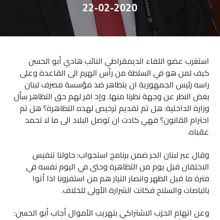
22-02-2020
استغرب عضو اللقاء الديمقراطي النائب هادي أبو الحسن
كيف لمن هو في السلطة من رأس الهرم الى القاعدة وعلى
راسه رئيس الجمهورية ان يتظاهر ضد مؤسسة مصرف لبنان
بغض النظر عن وجهة نظرنا منها. وإذ اقر لهم حق التظاهر سأل
وزارة الداخلية: هل تم تقديم ترخيص لهذه التظاهرة؟ هل تم
احترام القانون؟ فهي كادت ان توصل البلاد الى ما لا تحمد
عقباه.
وقال عبر لبنان الحر ضمن برنامج استجواب: حاولنا تنفيس
الاحتقان قبل يوم من التظاهرة وحتى في اليوم نفسه في
فترة ما قبل الظهر وانصار التيار هم من استفزونا اذا أتوا
بالباصات والسلاح فكانت الشرارة الأولى للخلاف.
وعن اتهام الحزب الاشتراكي بتهريب الأموال أجاب أبو الحسن: