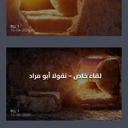
RLL 1
13-04-2026
لقاء خاص – نقولا أبو مراد
RLL 1
13-04-2026