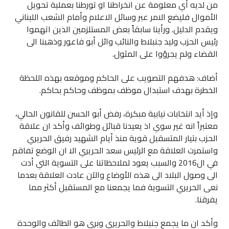
من لديه أي معلومة عن انخراطنا او تورطنا بعملية تحويل
الأموال فليضع الامر عبر وسائل الاعلام وأمام الشعب اللبناني
ويقدم الدليل. ورأينا سابقاً بعض المستلزمين الذين اتهموا
رئيس الحزب وليد جنبلاط والنائب وائل أبو فاعور وذهبنا الى
القضاء ولم يجرؤوا على المثول.
أضاف: هدفهم التصويب على الحاكم وموقعه بهذه اللحظة
الخطرة بهدف استبدال موظف بموظف وحاكم بحاكم.
وإذ أيد انتخابات نيابية مبكرة، رفض أبو الحسن للقانون الحالي،
معتبراً انه غير سوي اذ يعيدنا قبائل وطوائف وأكد ان علاقة
الحزب بتيار المتسقبل قوية منذ أيام الشهيد رفيق الحريري
واستمرت العلاقة مع الرئيس سعد الحريري الا ان الوضع تفاقم
في ال2016 والسبب يعود لملاحظاتنا على التسوية التي أدت
الى وصول البلاد الى هذه الأوضاع والآن عادت العلاقة بعدما
نعى الحريري التسوية فما يجمعنا مع المستقبل أكثر مما
يفرقنا.
وأكد ان ما يجمع جنبلاط والحريري وبري هو الطائف والوحدة