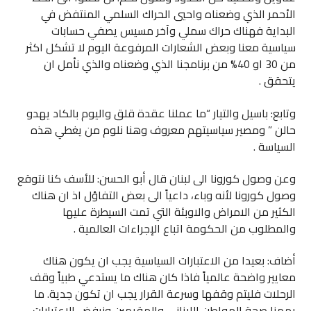
الأحمر الذي وضعناه واحيي الحراك السلمي المنتفض في
البداية فهناك حراك سملي وآخر مسيس يصفي حسابات
سياسية معنا وبعض الشعارات المرفوعة اليوم لا تشكل اكثر
من 30 او 40% من برنامجنا الذي وضعناه والذي نأمل ان
يتحقق .
وتابع: باسيل والتيار “ما عملنا عقدة قلق واليوم بالكاد يهدو
حالن ” ومصير سياسيتهم معروف وهنا نلوم من يغطي هذه
السياسة .
وعن وصول كورونا الى لبنان قال أبو الحسن: للأسف كنا نتوقع
وصول كورونا لأنه وباء، داعياً الى بعض التفاؤل اذ ان هناك
الكثير من الامراض والاوبئة التي تمت السيطرة عليها
والمطلوب من الحكومة اتباع الإجراءات العالمية .
أضاف: بعيدا من الاعتبارات السياسية يجب ان يكون هناك
معايير واضحة عالمياً فاذا كان هناك ما يستدعي طبياً وقف
الرحلات فليتم وقفها وسرعة القرار يجب ان تكون جدية. ما
يهمنا صحة المواطن اللبناني والمقيمين ونرفض الاعتبارات