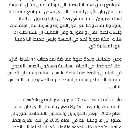
المواقع ونحن نعتبر اننا وصلنا الى مرحلة اعلان فشل التسوية
في لبنان وآن الأوان للانتقال الجدي ببعض المواقع. ميزتنا اننا
لسنا شعبويين اذ كنا نمشي بعكس تيارنا ونقول ان القائد
يقود ولا يقاد. وكنا مع إقرار الموازنة وشاركنا بكل اجتماعات
جلسات لجنة المال والموازنة ومن المعيب ان نتنكر لذلك اذ
هناك أفكار حيوية تضخ في الجلسة وليس صحيحاً اننا ذهبنا
اليها لمسايرة برّي.
وعن احتمالات ولادة جبهة معارضة بعد خطاب 14 شباط، قال:
اعلنا تموضعنا في الحياة السياسية وسنكون الصوت المدوي
في البرلمان والمعارضة البناءة وليست العبثية ويجب ان تتحسن
علاقتنا بالحلفاء وتستقيم لتنتظم جبهة المعارضة في المجلس
النيابي.
وأردف أبو الحسن: بعد 17 تشرين تغير الوضع وانكسرت
الاصفافات ولم يعد ل14 و8 معنى بالشكل الذي كان له في
العام 2005 . لبعض المزايدين والمغالين بالانتفاضة نقول: لن
تصلوا الى ما وصلنا اليه في العام 2005.في تلك الفترة رفعنا
عناوين وتخطينا كل الحدود ونقول لكم: لن تصلوا الى الخط