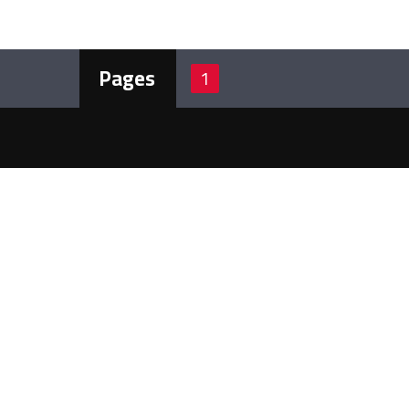
Pages
1
ن نحن
 إذاعة لبنان الحر أرضيًّا على الموجات:
102.3 – 102.5 – 102.7 MHZ 
مزيد