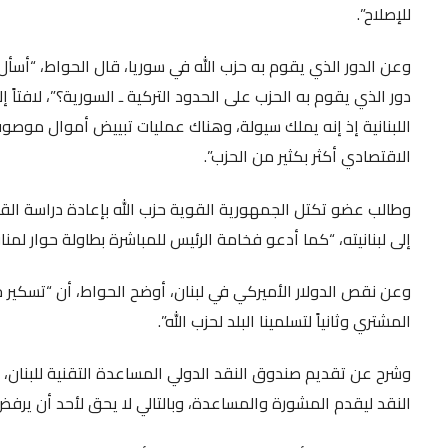
للإصلاح”.
وعن الدور الذي يقوم به حزب الله في سوريا، قال الحواط، “أسأل 
دور الذي يقوم به الحزب على الحدود التركية ـ السورية؟”، لافتاً إل
اللبنانية إذ إنه يملك سيولة، وهناك عمليات تبييض أموال موصو
الاقتصادي أكثر بكثير من الحزب”.
وطالب عضو تكتل الجمهورية القوية حزب الله بإعادة دراسة القرارا
إلى لبنانيته، “كما أدعو فخامة الرئيس للمباشرة بطاولة حوار لمنا
وعن نقص الدولار الأميركي في لبنان، أوضح الحواط، أن “تسكير حنفي
المشتري وثانياً لتسلمينا البلد لحزب الله”.
وشرح عن تقديم صندوق النقد الدولي المساعدة التقنية للبنان، م
النقد ليقدم المشورة والمساعدة، وبالتالي لا يحق لأحد أن ير