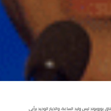
ق يوروبوند ليس وليد الساعة، والخيار الوحيد برأيي