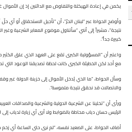
يكمن في إعادة الهيكلة والتفاوض مع الدائنين إذ إن الأموال غ
وأوضح الحواط عبر “لبنان الحرّ”، أن “تأجيل الاستحقاق أو أي حلّ
نتيجة”، مشيراً إلى أنني “سأتناول موضوع المعابر الشرعية وغير
كبيرة جداً”.
واعتبر أن “المسؤولية الكبرى تقع على العهد الذي علق الكثير من
مع أحد لكن الخطيئة الكبرى كانت لحظة تصديقنا الوعود التي تم
وسأل الحواط، “ما الذي يُدخل الأموال إلى خزينة الدولة غير وقف
والاتصالات قد نحقق نتيجة ملموسة”.
ورأى أن “تخلينا عن الشرعية الدولية والشرعية والصداقات العربية
الرئيس حسان دياب محاطة بالضوابط ولا أرى أي زيارة لدياب إلى ال
أضاف الحواط، على الصعيد نفسه، “لم نرى حتى الساعة أي زخم د