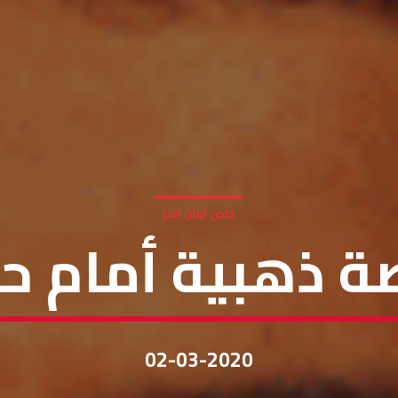
خاص لبنان الحر
صة ذهبية أمام ح
02-03-2020