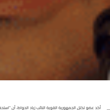
أكد عضو تكتل الجمهورية القوية النائب زياد الحواط، أن “استحقا